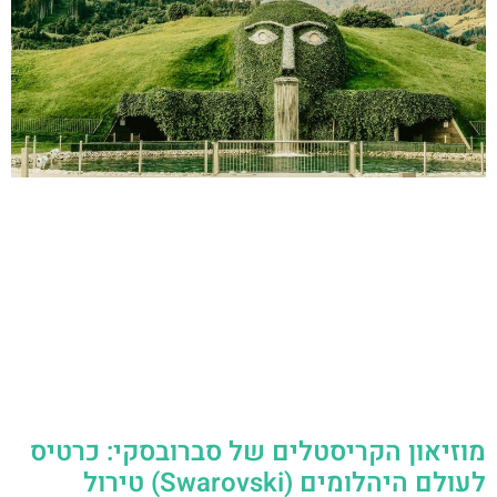
מוזיאון הקריסטלים של סברובסקי: כרטיס
לעולם היהלומים (Swarovski) טירול