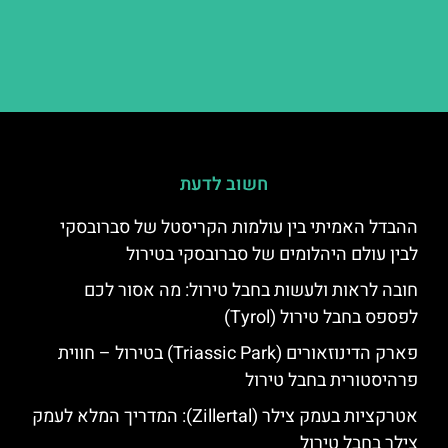
חשוב לדעת
ההבדל האמיתי בין עולמות הקריסטל של סברובסקי
לבין עולם היהלומים של סברובסקי בטירול
חובה לראות ולעשות בחבל טירול: מה אסור לכם
לפספס בחבל טירול (Tyrol)
פארק הדינוזאורים (Triassic Park) בטירול – חווית
פרהיסטורית בחבל טירול
אטרקציות בעמק צילר (Zillertal): המדריך המלא לעמק
צילר בחבל טירול