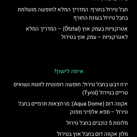
חבל טירול בחורף: המדריך המלא לחופשה מושלמת
בחבל טירול בעונת החורף
אטרקציות בעמק אוץ (Ötztal) – המדריך המלא
לאטרקציות – עמק אוץ בטירול
איפה לישון?
ירח דבש בחבל טירול: חופשה רומנטית לזוגות נשואים
טריים בטירול (Tyrol)
אקווה דום (Aqua Dome): מרחצאות תרמיים בחבל
טירול – ספא אלפיני מפנק
מלונות 5 כוכבים בחבל טירול
מלון אקווה דום בחבל אוץ בטירול