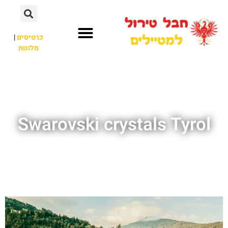
כרטיסים
|
מלונות
חבל טירול
לא רק חבל טירול
Swarovski crystals Tyrol