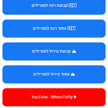
🇦🇹 קבוצת וינה למטיילים
🇦🇹 עמוד וינה למטיילים
🏔️ קבוצת טירול למטיילים
🏔️ עמוד טירול למטיילים
▶️ YouTube - WhereToFly