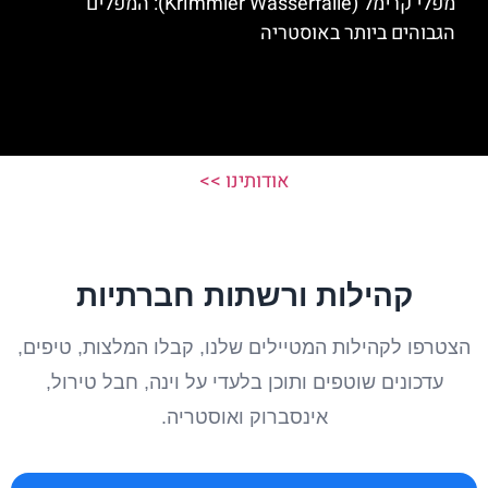
מפלי קרימל (Krimmler Wasserfälle): המפלים
הגבוהים ביותר באוסטריה
אודותינו >>
קהילות ורשתות חברתיות
הצטרפו לקהילות המטיילים שלנו, קבלו המלצות, טיפים,
עדכונים שוטפים ותוכן בלעדי על וינה, חבל טירול,
אינסברוק ואוסטריה.