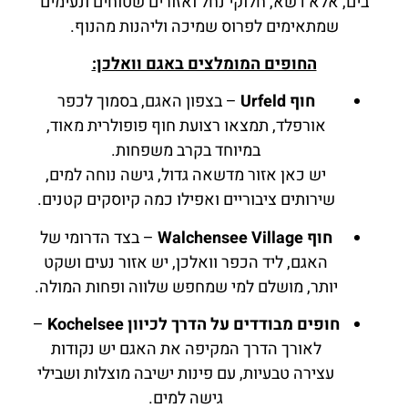
בים, אלא דשא, חלוקי נחל ואזורים שטוחים ונעימים
שמתאימים לפרוס שמיכה וליהנות מהנוף.
החופים המומלצים באגם וואלכן:
חוף Urfeld
– בצפון האגם, בסמוך לכפר
אורפלד, תמצאו רצועת חוף פופולרית מאוד,
במיוחד בקרב משפחות.
יש כאן אזור מדשאה גדול, גישה נוחה למים,
שירותים ציבוריים ואפילו כמה קיוסקים קטנים.
חוף Walchensee Village
– בצד הדרומי של
האגם, ליד הכפר וואלכן, יש אזור נעים ושקט
יותר, מושלם למי שמחפש שלווה ופחות המולה.
חופים מבודדים על הדרך לכיוון Kochelsee
–
לאורך הדרך המקיפה את האגם יש נקודות
עצירה טבעיות, עם פינות ישיבה מוצלות ושבילי
גישה למים.