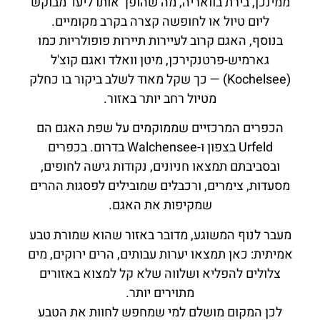
ממינכן, בירת בוואריה, מה שהופך אותו ליעד מבוקש
ליום טיול או לחופשה קצרה בקרב מקומיים.
בנוסף, האגם קרוב לעיירות תיירות פופולריות כמו
גארמיש-פרטנקירכן, מיטן וואלד ואגם קוצ'ל
(Kochelsee) — כך שקל מאוד לשלב ביקור בו כחלק
מטיול רחב יותר באזור.
הכפרים המרכזיים שממוקמים על שפת האגם הם
Urfeld בצפון ו-Walchensee בדרום. בכפרים
ובסביבתם תמצאו חניונים, נקודות גישה לחופים,
מסעדות, צימרים, ורכבלים שמובילים לפסגות ההרים
שמקיפות את האגם.
מעבר לנוף המשוגע, מדובר באזור שהוא שמורת טבע
אמיתית: כאן תמצאו יערות עבותים, הרים ירוקים, מים
צלולים להפליא ושלווה שלא קל למצוא באזורים
מתוירים יותר.
לכן המקום מושלם למי שמחפש לחוות את הטבע