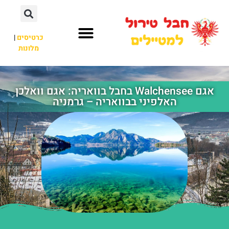
כרטיסים
|
מלונות
חבל טירול
לא רק חבל טירול
אגם Walchensee בחבל בוואריה: אגם וואלכן
האלפיני בבוואריה – גרמניה