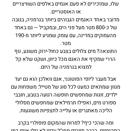
שלו, שמזכירים לא פעם אגמים באלפים השוויצריים
או האוסטריים.
מדובר באחד האגמים הגבוהים ביותר בגרמניה, בגובה
של כ-800 מטר מעל פני הים, ובמקביל — גם באחד
מהעמוקים במדינה, עם עומק שמגיע ליותר מ-190
מטר.
התוצאה? מים צלולים בצבע כחול-ירוק משוגע, נוף
הררי שמקיף את האגם מכל כיוון, ושקט שלא קל
למצוא בגרמניה של היום.
אבל מעבר ליופי הפוטוגני, אגם וואלכן הוא גם יעד
מגוון שמתאים כמעט לכל סוג של מטייל: משפחות עם
ילדים, זוגות שמחפשים חופשה רגועה בטבע, חובבי
ספורט מים, ואפילו תרמילאים שמחפשים מסלולי
הליכה מאתגרים או עלייה לתצפיות משוגעות.
ומה שהכי כיף? למרות שהמקום פופולרי בקרב
המקומיים, הרבה תיירים מחו"ל עדיין לא גילו אותו כמו