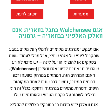
מסעדות
חשוב לדעת
אגם Walchensee בחבל בוואריה: אגם
וואלכן האלפיני בבוואריה – גרמניה
אם תבקשו מגרמנים מקומיים להמליץ על מקום בטבע
שמקביל ליופי של אגמי שוויץ, אבל מבלי לעמוד שעות
בפקקים או להוציא הון על לינה — יש סיכוי לא רע
שהם יכוונו אתכם לכיוון אגם וואלכן
(Walchensee).
האגם המרהיב הזה, הממוקם במרחק כשעה ורבע
דרומית ממינכן, נחשב כבר שנים לאחד המקומות
היפים והפחות מתוירים בגרמניה, ודווקא בגלל זה הוא
מצליח לשמור על הקסם הטבעי והאותנטיות שלו.
אגם וואלכן ידוע בזכות מי הטורקיז הצלולים להפליא