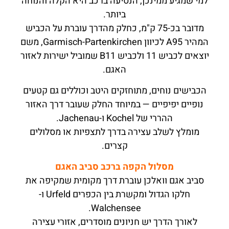
למי שמגיע ממינכן, הנסיעה ברכב היא הקלה והנוחה
ביותר.
מדובר בכ-75 ק"מ, כחלק מהדרך עוברת על הכביש
המהיר A95 לכיוון Garmisch-Partenkirchen, משם
יוצאים לכביש 11 ולכביש B11 שמוביל ישירות לאזור
האגם.
הכבישים נוחים, מתוחזקים היטב וכוללים גם קטעים
נופיים יפיפיים — במיוחד החלק שעובר דרך האזור
ההררי של Kochel ו-Jachenau.
מומלץ לשלב עצירה בדרך לתצפיות או מסלולים
קצרים.
מסלול הקפה ברכב סביב האגם
סביב אגם וואלכן עוברת דרך מקומית שמקיפה את
חלקו הגדול ומקשרת בין הכפרים Urfeld ו-
Walchensee.
לאורך הדרך יש חניונים מוסדרים, אזורי עצירה