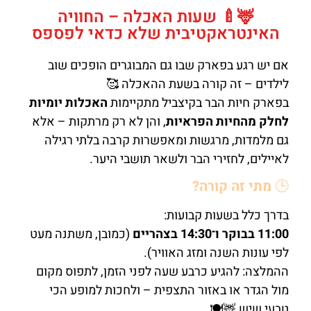
🦌🍼 שעות האכלה – החוויה
האינטראקטיבית שלא כדאי לפספס
אם יש רגע בפארק שבו גם המבוגרים הופכים שוב
לילדים – זה קורה בשעת ההאכלה 🥰
בפארק חיות הבר בקיצביל מתקיימות
האכלות יומיות
לחלק מהחיות הפראיות
, והן לא רק מרתקות – אלא
גם מלמדות, מרגשות ומאפשרות קרבה בלתי רגילה
לאיילים, לחזירי הבר ולשאר תושבי היער.
🕒
מתי זה קורה?
בדרך כלל בשעות קבועות:
11:00 בבוקר ו־14:30 בצהריים
(כמובן, משתנה מעט
לפי עונות השנה ומזג האוויר).
ההמלצה: להגיע כרבע שעה לפני הזמן, לתפוס מקום
מול הגדר או באזור התצפית – ולחכות למופע הכי
טבעי שיש 🦌🍽️