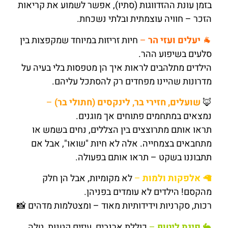
בזמן עונת ההזדווגות (סתיו), אפשר לשמוע את קריאות
הזכר – חוויה עוצמתית ובלתי נשכחת.
🐐
יעלים ועזי הר
–
חיות זריזות במיוחד שמקפצות בין
סלעים בשיפוע ההר.
הילדים מתלהבים לראות איך הן מטפסות בלי בעיה על
מדרונות שהיינו מפחדים רק להסתכל עליהם.
🦊
שועלים, חזירי בר, לינקסים (חתולי בר)
–
נמצאים במתחמים פתוחים אך מוגנים.
תראו אותם מתרוצצים בין הצללים, נחים בשמש או
מתחבאים בצמחייה. אלה לא חיות "שואו", אבל אם
תתבוננו בשקט – תראו אותם בפעולה.
🦙
אלפקות ולמות
–
לא מקומיות, אבל הן חלק
מהקסם! הילדים לא עומדים בפניהן.
רכות, סקרניות וידידותיות מאוד – ומצטלמות מדהים 📸
🐇
פינת ליטוף
–
כוללת ארנבים, עיזים קטנות, טלה