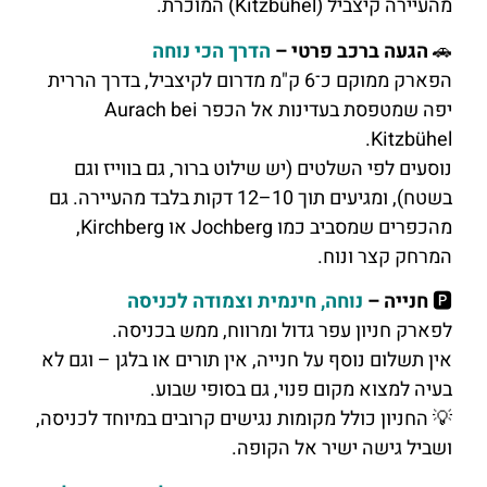
מהעיירה קיצביל (Kitzbühel) המוכרת.
🚗
הגעה ברכב פרטי –
הדרך הכי נוחה
הפארק ממוקם כ־6 ק"מ מדרום לקיצביל, בדרך הררית
יפה שמטפסת בעדינות אל הכפר Aurach bei
Kitzbühel.
נוסעים לפי השלטים (יש שילוט ברור, גם בווייז וגם
בשטח), ומגיעים תוך 10–12 דקות בלבד מהעיירה. גם
מהכפרים שמסביב כמו Jochberg או Kirchberg,
המרחק קצר ונוח.
🅿️
חנייה –
נוחה, חינמית וצמודה לכניסה
לפארק חניון עפר גדול ומרווח, ממש בכניסה.
אין תשלום נוסף על חנייה, אין תורים או בלגן – וגם לא
בעיה למצוא מקום פנוי, גם בסופי שבוע.
💡 החניון כולל מקומות נגישים קרובים במיוחד לכניסה,
ושביל גישה ישיר אל הקופה.