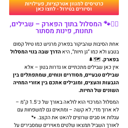
כרטיסים למגוון אטרקציות, פעילויות
וסיורים בטירול - לחצו כאן
🚶‍♂️🐾 המסלול בתוך הפארק – שבילים,
תחנות, פינות מסתור
אחת הסיבות שהביקור בפארק מרגיש כמו טיול קסום
בטבע ולא כמו “גן חיות”, היא
הדרך שבה בנוי המסלול
בפארק.
🗺️🌲
אין כאן שבילים מתכתיים או גדרות בטון – אלא
שבילים טבעיים, מסודרים ונוחים, שמתפתלים בין
הגבעות והעצים, ומובילים אתכם בין אזורי המחיה
השונים של החיות.
המסלול המרכזי הוא לולאה באורך של כ־1.5 ק"מ –
לא ארוך מדי, לא קשה – ומתאים גם למשפחות עם
עגלות או סבים שרוצים להאט את הקצב. 🐾
לאורך השביל תמצאו שלטים מאוירים שמסבירים על