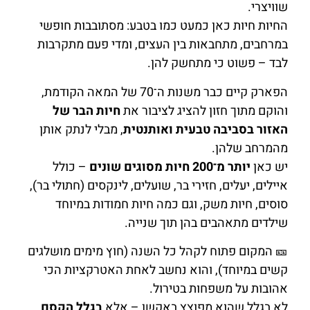
שוויצרי.
החיות חיות כאן כמעט כמו בטבע: מסתובבות חופשי
במרחבים, מתחבאות בין העצים, ומדי פעם מתקרבות
לבד – פשוט כי מתחשק להן.
הפארק קיים כבר משנות ה־70 של המאה הקודמת,
והוקם מתוך חזון להציג לציבור את
חיות הבר של
האזור בסביבה טבעית ואותנטית
, מבלי לנתק אותן
מהמרחב שלהן.
יש כאן
יותר מ־200 חיות מסוגים שונים
– כולל
איילים, יעלים, חזירי בר, שועלים, לינקסים (חתולי בר),
סוסים, חיות משק, וגם כמה חיות חמודות במיוחד
שילדים מתאהבים בהן תוך שנייה.
🎫 המקום פתוח לקהל כל השנה (חוץ מימים מושלגים
קשים במיוחד), והוא נחשב לאחת האטרקציות הכי
אהובות על משפחות בטירול.
לא בגלל שהוא מפוצץ באקשן – אלא
בגלל הקסם