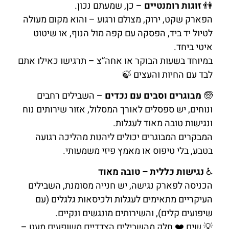
👫
זוגות רומנטיים
– כן, שמעתם נכון.
הפארק שקט, ירוק, מצולם ורגוע – והוא מקום מעולה
לטיול יד ביד, הפסקה עם קפה מול הנוף, או שיטוט
איטי ביחד.
במיוחד בשעות הבוקר או אחה”צ – תרגישו כאילו אתם
לבד עם החיות והעצים 🍃
🧓
מבוגרים וסבים עם נכדים
– השבילים רחבים
ונוחים, יש ספסלים לאורך המסלול, אזור שירותים נוח
ונגישות טובה מאוד לעגלות.
המבקרים המבוגרים יכולים ליהנות מהליכה רגועה
בטבע, בלי טיפוס או מאמץ פיזי משמעותי.
♿
נגישות כללית – טובה מאוד
הכניסה לפארק נגישה, יש חנייה מסומנת, השבילים
העיקריים מתאימים לעגלות ולכיסאות גלגלים (עם
שיפועים קלים), והשירותים מונגשים ונקיים.
💡 שים ❤️ חלק מהשבילים הצדדיים משופעים מעט –