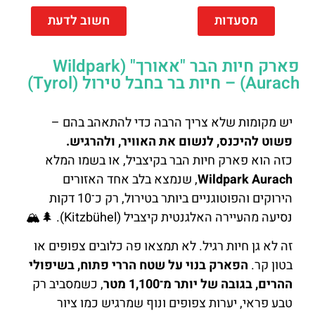
מסעדות
חשוב לדעת
פארק חיות הבר "אאורך" (Wildpark
Aurach) – חיות בר בחבל טירול (Tyrol)
יש מקומות שלא צריך הרבה כדי להתאהב בהם –
פשוט להיכנס, לנשום את האוויר, ולהרגיש.
כזה הוא פארק חיות הבר בקיצביל, או בשמו המלא
Wildpark Aurach
, שנמצא בלב אחד האזורים
הירוקים והפוטוגניים ביותר בטירול, רק כ־10 דקות
נסיעה מהעיירה האלגנטית קיצביל (Kitzbühel). 🌲🏔️
זה לא גן חיות רגיל. לא תמצאו פה כלובים צפופים או
בטון קר.
הפארק בנוי על שטח הררי פתוח, בשיפולי
ההרים, בגובה של יותר מ־1,100 מטר
, כשמסביב רק
טבע פראי, יערות צפופים ונוף שמרגיש כמו ציור