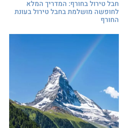
חבל טירול בחורף: המדריך המלא
לחופשה מושלמת בחבל טירול בעונת
החורף