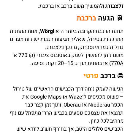
זלצבורג
ולהמשיך משם ברכב או ברכבת.
🚆
הגעה
ברכבת
תחנת הרכבת הקרובה ביותר היא
Wörgl
, אחת התחנות
המרכזיות בטירול, שאליה מגיעות רכבות ישירות מערים
גדולות כמו אינסברוק, מינכן וזלצבורג.
משם ניתן להמשיך לעמק באוטובוס ציבורי (קו 770 או
770A) או במונית תוך כ־15–20 דקות נסיעה.
🚘
ברכב
פרטי
הגישה לעמק נוחה דרך הכבישים הראשיים של טירול
– פשוט מכניסים ל־Waze או Google Maps את
הכפר Niederau או Oberau, ותוך זמן קצר כבר
תמצאו את עצמכם נוסעים בכביש הררי מתפתל עם נוף
מרהיב לכל כיוון.
הכבישים סלולים היטב, אך בחורף חשוב לוודא שיש