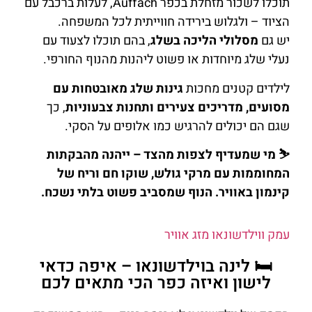
תוכלו לשכור מזחלת בכפר Auffach, לעלות ברכבל עם
הציוד – ולגלוש בירידה חווייתית לכל המשפחה.
יש גם
מסלולי הליכה בשלג
, בהם תוכלו לצעוד עם
נעלי שלג מיוחדות או פשוט ליהנות מהנוף החורפי.
לילדים קטנים מחכות
גינות שלג מאובטחות עם
מסועים, מדריכים צעירים ותחנות צבעוניות
, כך
שגם הם יכולים להרגיש כמו אלופים על הסקי.
⛷️ מי שמעדיף לצפות מהצד – ייהנה מהבקתות
המחוממות עם מרקי גולש, שוקו חם וריח של
קינמון באוויר. הנוף שמסביב פשוט בלתי נשכח.
עמק ווילדשונאו מזג אוויר
🛏️ לינה בוילדשונאו – איפה כדאי
לישון ואיזה כפר הכי מתאים לכם