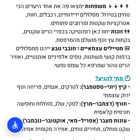
👨‍👩‍👧‍👦
משפחות
ימצאו פה את אחד היעדים הכי
נוחים בטירול: מסלולים ידידותיים, רכבלים, חוות,
אטרקציות שקטות ומרחבים פתוחים.
👫
זוגות
יחוו כאן רומנטיקה בכפרי הרים שקטים,
בקתות עץ ונוף מושלם מהמרפסת.
🎒
מטיילים עצמאיים
ו־
חובבי טבע
ייהנו ממסלולים
ברמות קושי משתנות, נופים אלפיניים אותנטיים, ואוויר
הרים טהור שמרפא כל עומס נפשי.
🕐 מתי להגיע?
•
קיץ (יוני–ספטמבר):
לטרקים, אגמים, פריחה ונוף
ירוק עוצמתי
•
חורף (דצמבר–מרץ):
לסקי, שלג, מזחלות וחופשה
חורפית קלאסית
•
עונות מעבר (אפריל–מאי, אוקטובר–נובמבר):
שקט מוחלט, מחירים נוחים, אווירה מקומית אמיתית