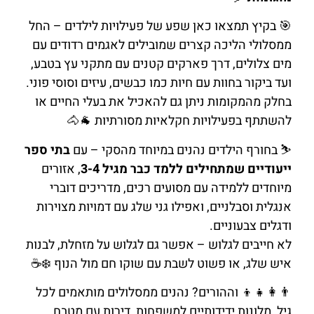
🎯 בקיץ תמצאו כאן שפע של פעילויות לילדים – החל
ממסלולי הליכה קצרים שמובילים לאגמים רדודים עם
מים צלולים, דרך פארקים קטנים עם מתקני עץ בטבע,
ועד ביקור בחוות עם חיות כמו כבשים, עיזים וסוסי פוני.
בחלק מהמקומות ניתן גם להאכיל את בעלי החיים או
להשתתף בפעילויות חקלאיות מסורתיות 🐐🐴
⛷️ בחורף הילדים נהנים במיוחד מהסקי – עם
בתי ספר
ייעודיים שמתחילים ללמד כבר מגיל 3-4
, אזורים
מיוחדים ללמידה עם מסועים רכים, מדריכים דוברי
אנגלית וסבלניים, ואפילו גני שלג עם דמויות מצוירות
ודגלים צבעוניים.
לא חייבים לגלוש – אפשר גם לגלוש על מזחלת, לבנות
איש שלג, או פשוט לשבת עם שוקו חם מול הנוף ❄️☕
👨‍👩‍👧‍👦 וההורים? נהנים ממסלולים מותאמים לכל
גיל, מלונות ידידותיים למשפחות, דירות עם מטבח