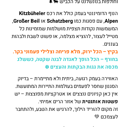
וחולפות בנונשלנט על הכביש 🐄🌲
הנוף הדומיננטי בעמק כולל את רכס
Kitzbüheler
Alpen
, עם פסגות כמו
Schatzberg
או
Großer Beil
,
המשמשות נקודות תצפית מושלמות שמזמינות כל
מטייל לעצור, להוציא מצלמה, או פשוט לשבת ולבהות
בעננים.
בקיץ – הכל ירוק, מלא פריחה וצלילי פעמוני בקר.
בחורף – הכל הופך לאגדה לבנה שקטה, כששלג
מכסה את גגות הבקתות והעצים ❄️
האווירה בעמק רגועה, ביתית ולא מתיימרת – בדיוק
הסגנון שחסר לפעמים בעולמות התיירות המתועשת.
אין כאן קניונים נוצצים או אטרקציות מפוצצות – יש
פשטות אותנטית
של אזור הרים אמיתי.
זה מקום להוריד הילוך, להרגיש את הטבע, ולהתחבר
לעצמכם 💚