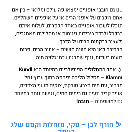
🚵‍♀️ גם חובבי אופניים ימצאו פה עולם ומלואו – בין אם
אתם רוכבים על אופני הרים או על אופניים חשמליים.
תוכלו לשכור אופניים באחד הכפרים, לעלות איתם
ברכבל ולרדת בירידות נינוחות או מסלולים מאתגרים,
ולעצור בבקתות הרים על הדרך.
הרכיבה כאן היא חוויה חושית – אוויר הרים, פרות
רועות בשדות, ונוף שמרגיש כמו גלויה חיה.
💧 אחד המסלולים הפופולריים במיוחד הוא
Kundl
Klamm
– מסלול הליכה יפהפה בתוך ערוץ נחל
מרהיב, עם מים בצבע טורקיז, צוקים משני הצדדים,
אוויר קריר ונעים גם בימים חמים, וגישה נוחה במיוחד
גם למשפחות –
חובה!
⛷️ חורף לבן – סקי, מזחלות וקסם שלג
בעמק