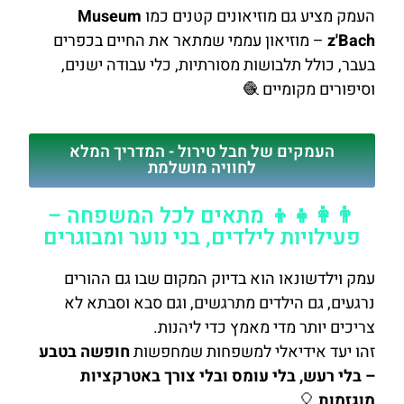
העמק מציע גם מוזיאונים קטנים כמו
Museum
z'Bach
– מוזיאון עממי שמתאר את החיים בכפרים
בעבר, כולל תלבושות מסורתיות, כלי עבודה ישנים,
וסיפורים מקומיים 🧶
העמקים של חבל טירול - המדריך המלא
לחוויה מושלמת
👨‍👩‍👧‍👦 מתאים לכל המשפחה –
פעילויות לילדים, בני נוער ומבוגרים
עמק וילדשונאו הוא בדיוק המקום שבו גם ההורים
נרגעים, גם הילדים מתרגשים, וגם סבא וסבתא לא
צריכים יותר מדי מאמץ כדי ליהנות.
זהו יעד אידיאלי למשפחות שמחפשות
חופשה בטבע
– בלי רעש, בלי עומס ובלי צורך באטרקציות
מוגזמות
🎈