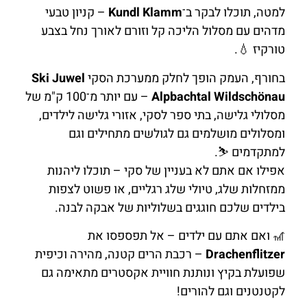
למטה, תוכלו לבקר ב־
Kundl Klamm
– קניון טבעי
מדהים עם מסלול הליכה קל וזורם לאורך נחל בצבע
טורקיז 💧.
בחורף, העמק הופך לחלק ממערכת הסקי
Ski Juwel
Alpbachtal Wildschönau
– עם יותר מ־100 ק"מ של
מסלולי גלישה, בתי ספר לסקי, אזורי גלישה לילדים,
ומסלולים מושלמים גם לגולשים מתחילים וגם
למתקדמים ⛷️.
אפילו אם אתם לא בעניין של סקי – תוכלו ליהנות
ממזחלות שלג, טיולי שלג רגליים, או פשוט לצפות
בילדים שלכם חוגגים בשלוליות של אבקה לבנה.
🎢 ואם אתם עם ילדים – אל תפספסו את
Drachenflitzer
– רכבת הרים קטנה, מהירה וכיפית
שפועלת בקיץ ונותנת חוויית אקסטרים מתאימה גם
לקטנטנים וגם להורים!