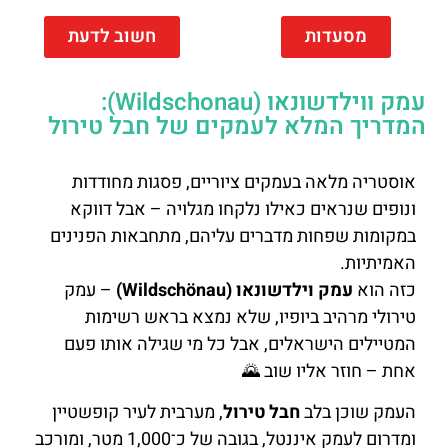
מסעדות
חשוב לדעת
עמק ווילדשונאו (Wildschonau):
המדריך המלא לעמקים של חבל טירול
אוסטריה מלאה בעמקים ציוריים, פסגות מחודדות
ונופים שנראים כאילו נלקחו מגלויה – אבל דווקא
במקומות שפחות מדברים עליהם, מתחבאות הפנינים
האמיתיות.
כזה הוא
עמק וילדשונאו (Wildschönau)
– עמק
טירולי מרהיב ביופיו, שלא נמצא בראש רשימות
המטיילים הישראלים, אבל כל מי שגילה אותו פעם
אחת – חוזר אליו שוב 🌄
העמק שוכן בלב
חבל טירול
, מערבית לעיר קופשטיין
ומדרום לעמק איננטל, בגובה של כ־1,000 מטר, ומורכב