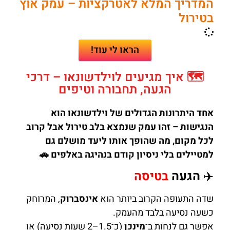
המדריך המלא לאטרקציות – עמק אוץ
בטירול
הראו לי עוד!
🗺️ איך מגיעים לוילדשונאו – דרכי
הגעה, תחבורה וטיפים
אחד היתרונות הגדולים של וילדשונאו הוא
הנגישות – זהו עמק שנמצא בלב טירול אבל קרוב
לכל מקום, מה שהופך אותו ליעד מושלם גם
למטיילים בלי ניסיון קודם בנהיגה באלפים 🚗
✈️
הגעה
בטיסה
שדה התעופה הקרוב ביותר הוא
אינסברוק
, המרוחק
כשעה נסיעה בלבד מהעמק.
אפשר גם לנחות ב־
מינכן
(כ־1.5–2 שעות נסיעה) או