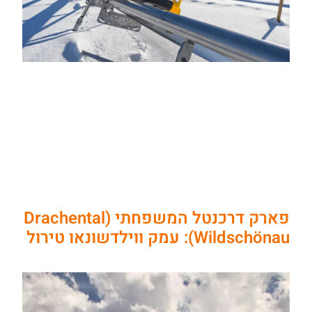
פארק דרכנטל המשפחתי (Drachental
Wildschönau): עמק ווילדשונאו טירול