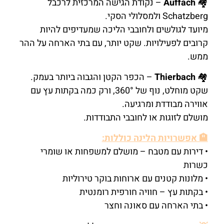
🏘️
Auffach
– נקודת הגישה המרכזית לרכבל
Schatzberg ולמסלולי הסקי.
מיועד לגולשים ולחובבי הליכה שמעדיפים להיות
קרובים לפעילויות. שקט יותר, עם בתי הארחה על ההר
ממש.
🏘️
Thierbach
– הכפר הקטן והגבוה ביותר בעמק.
שקט מוחלט, נוף של 360°, ורק כמה בקתות עץ עם
אווירה מבודדת ומרגיעה.
מושלם לזוגות או לחובבי התבודדות.
🏨 אפשרויות הלינה כוללות:
• דירות עם מטבח – מושלם למשפחות או שומרי
כשרות
• מלונות קטנים עם ארוחות בוקר טירוליות
• בקתות עץ – חוויה חורפית רומנטית
• בתי הארחה עם סאונה וחצר