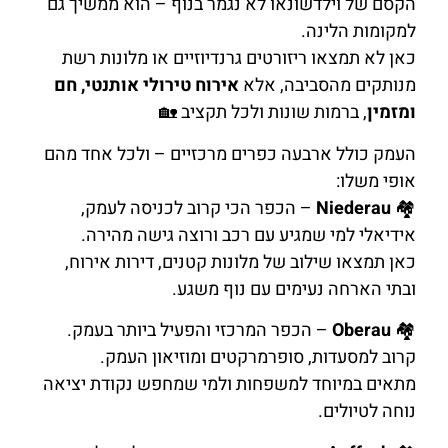
הקסם של וילדשונאו לא נגמר בנוף – הוא ממשיך גם
למקומות הלינה.
כאן לא תמצאו ריזורטים גרנדיוזיים או מלונות רשת
מנותקים מהסביבה, אלא
אירוח טירולי אותנטי, חם
ומזמין
, ברמות שונות ולכל תקציב 🏡
העמק כולל ארבעה כפרים מרכזיים – ולכל אחד מהם
אופי משלו:
🏘️
Niederau
– הכפר הכי קרוב לכניסה לעמק,
אידיאלי למי שמגיע עם רכב ורוצה גישה מהירה.
כאן תמצאו שילוב של מלונות קטנים, דירות אירוח,
ובתי הארחה נעימים עם נוף משגע.
🏘️
Oberau
– הכפר המרכזי והפעיל ביותר בעמק.
קרוב למסעדות, סופרמרקטים ומוזיאון העמק.
מתאים במיוחד למשפחות ולמי שמחפש נקודת יציאה
נוחה לטיולים.