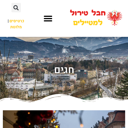
כרטיסים
|
מלונות
חבל טירול
לא רק חבל טירול
חגים