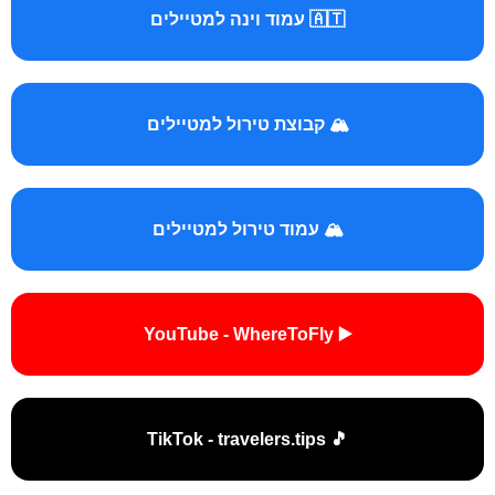
🇦🇹 עמוד וינה למטיילים
🏔️ קבוצת טירול למטיילים
🏔️ עמוד טירול למטיילים
▶️ YouTube - WhereToFly
🎵 TikTok - travelers.tips