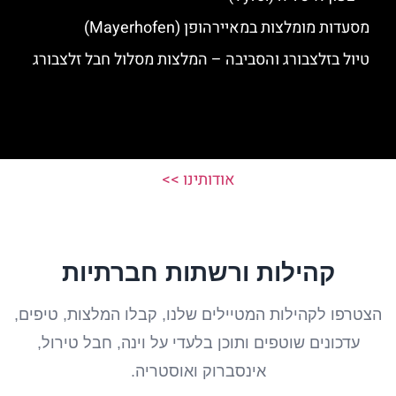
מסעדות מומלצות במאיירהופן (Mayerhofen)
טיול בזלצבורג והסביבה – המלצות מסלול חבל זלצבורג
אודותינו >>
קהילות ורשתות חברתיות
הצטרפו לקהילות המטיילים שלנו, קבלו המלצות, טיפים,
עדכונים שוטפים ותוכן בלעדי על וינה, חבל טירול,
אינסברוק ואוסטריה.