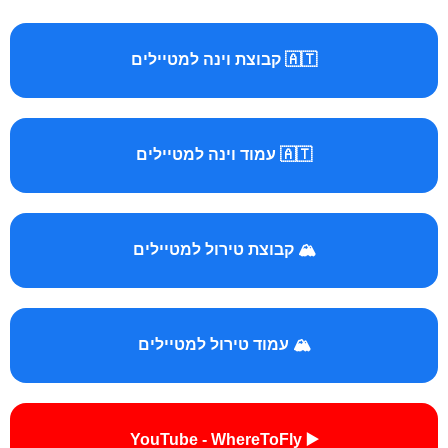
🇦🇹 קבוצת וינה למטיילים
🇦🇹 עמוד וינה למטיילים
🏔️ קבוצת טירול למטיילים
🏔️ עמוד טירול למטיילים
▶️ YouTube - WhereToFly