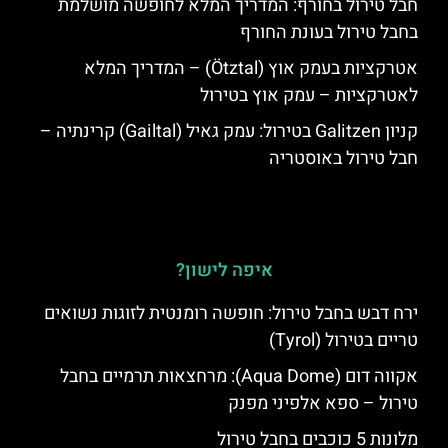
חבל טירול בחורף: המדריך המלא לחופשה מושלמת
בחבל טירול בעונת החורף
אטרקציות בעמק אוץ (Ötztal) – המדריך המלא
לאטרקציות – עמק אוץ בטירול
קניון Galitzen בטירול: עמק גאיל (Gailtal) קרינתיה –
חבל טירול באוסטריה
איפה לישון?
ירח דבש בחבל טירול: חופשה רומנטית לזוגות נשואים
טריים בטירול (Tyrol)
אקווה דום (Aqua Dome): מרחצאות תרמיים בחבל
טירול – ספא אלפיני מפנק
מלונות 5 כוכבים בחבל טירול