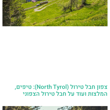
צפון חבל טירול (North Tyrol): טיפים,
המלצות ועוד על חבל טירול הצפוני