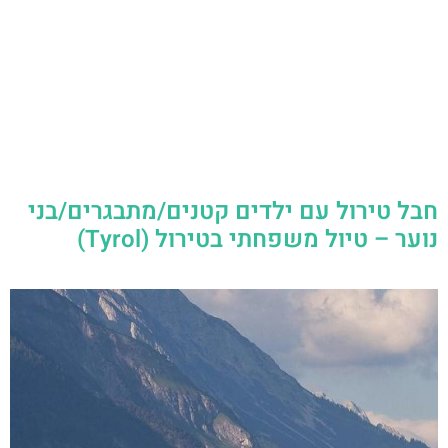
חבל טירול עם ילדים קטנים/מתבגרים/בני
נוער – טיול משפחתי בטירול (Tyrol)