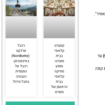
ויר".
קונצרט
רכבל
קלאסי
נורדקט
עד
בבית
(Nordkette)
מוצרט:
באינסברוק:
מופע
רכבל אל
ת קפה
מוזיקה
התצפית
קלאסי
הגבוהה
בבית
בחבל טירול
הראשון של
מוצרט