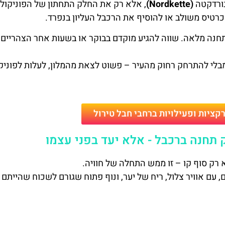
נורדקטה
(Nordkette)
, אלא רק את החלק התחתון של הפוניקולר
רטיס משולב או להוסיף את הרכבל העליון בנפרד.
נה מלאה. שווה להגיע מוקדם בבוקר או בשעות אחר הצהריים,
בלי להתרחק רחוק מהעיר – פשוט לצאת מהמלון, לעלות לפוניק
קציות ופעילויות ברחבי חבל טירול
 של כ־860 מטר מעל פני הים, עם אוויר צלול, ריח של יער, ונוף פתוח שגורם לשכוח שהייתם