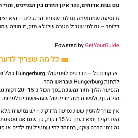
עם גגות אדומים, נהר אינן הזורם בין הבניינים, והר
זו נסיעה שמתאימה גם למי שפוחד מרכבלים – היא יציבה
כלומר – גם למי שגבול הגובה שלו לא חזק, זו חוויה שמו
Powered by
GetYourGuide
🎫 כל מה שצריך לדעת 
אז קודם כל – הכרטיס לפוניקולר Hungerburg כולל
נס
לתחנת Hungerburg שבראש ההר.
הנסיעה הלוך-חזור נמשכת בסך הכול כ־15–20 דקות נטו, אבל המומלץ הוא כמובן
מול הנוף, ולעשות מזה חוויה של שעה-שעתיים לפחות.
אין צורך להזמין שעת נסיעה מדויקת – יש גמישות מלאה
הפוניקולר יוצא בערך כל 15 דקות, כך שגם אם פספסתם אחד, תמיד יבוא הבא אחריו.
זה נותן הרבה שקט, במיוחד למי שמטייל עם ילדים או פש