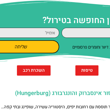
ן החופשה בטירול?
שליחה
וור וחומרים פרסומיים
טיסות
השכרת רכב
רוק והונגרבורג (Hungerburg)
תוססת עם רחובות יפים, היסטוריה עשירה, שופינג ובתי קפה… ו