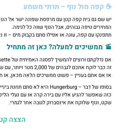
☕ קפה מול נוף – תרתי משמע
יש שם גם בית קפה קטן עם מרפסת שפונה ישר אל הנוף
המחירים טיפה גבוהים, אבל הנוף שווה כל לגימה.
תתפנקו עם קפה, עוגה או אפילו סתם בקבוק מים – זו 
🚡 ממשיכים למעלה? כאן זה מתחיל
אם נדלקתם ורוצים להמשיך לפסגה האמיתית של Nordkette – מפה בדיוק עולים לרכבל העליון.
זה כבר לוקח אתכם לגבהים של 2,000 מטר ויותר, עם שלג אפילו בקיץ.
אז אם אתם בעניין – פשוט ממשיכים הלאה מכאן, או חוז
בסופו של דבר – Hungerburg היא לא סתם תחנת ביניים, אלא יעד של ממש.
כזה שאפשר להגיע אליו עם בירה קרה או עם נעלי הליכה,
שקט, ונוף שלוקח את אינסברוק לגובה אחר לגמרי.
הצצה קטנ