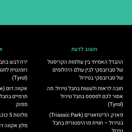
חשוב לדעת
אי
ההבדל האמיתי בין עולמות הקריסטל
ירח דבש בחבל
של סברובסקי לבין עולם היהלומים
רומנטית לזוגו
של סברובסקי בטירול
(Tyrol)
חובה לראות ולעשות בחבל טירול: מה
אסור לכם לפספס בחבל טירול
תרמיים בחבל 
(Tyrol)
מפנק
פארק הדינוזאורים (Triassic Park)
מלונות 5 כוכבים בחבל טירול
בטירול – חווית פרהיסטורית בחבל
מלון אקווה דו
טירול