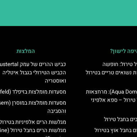
פה לישון?
המלצות
 טירול: חופשה
ת נשואים טריים בטירול
הכביש הטירולי בגבול איטליה
ואוסטריה
אקווה דום (Aqua Dome): מרחצאות
מסעדות מומלצות בזיפלד (Seefeld)
טירול – ספא אלפיני
והסביבה
מגלשות הרים אלפיניות בטירול:
ם בחבל אוץ בטירול
מגלשות הרים בחב