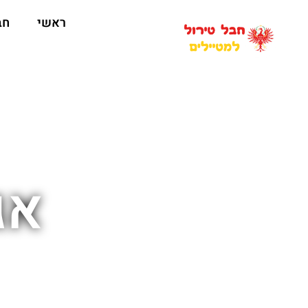
ראשי
חב
אג