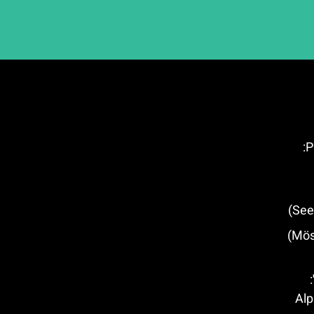
כביש ההרים של עמק Pustertal:
מסעדות מומלצות במוסרן (Mösern)
ל טירול (Alpine