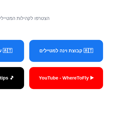
הצטרפו לקהילות המטיילים 
🇦🇹 קבוצת וינה למטיילים
🇦🇹 עמוד וינה למטיילים
🎵 TikTok - travelers.tips
▶️ YouTube - WhereToFly