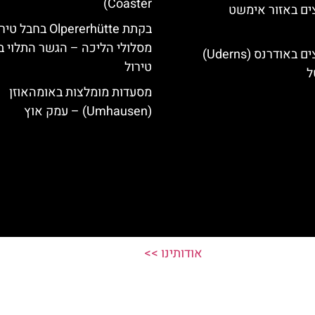
Coaster)
ים באזור אימשט
בקתת Olpererhütte בחבל 
מסלולי הליכה – הגשר התלוי ב
מלונות מומלצים באודרנס (Uderns)
טירול
ל
מסעדות מומלצות באומהאוזן
(Umhausen) – עמק אוץ
אודותינו >>