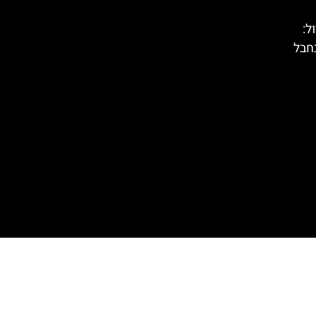
טירול:
חבל