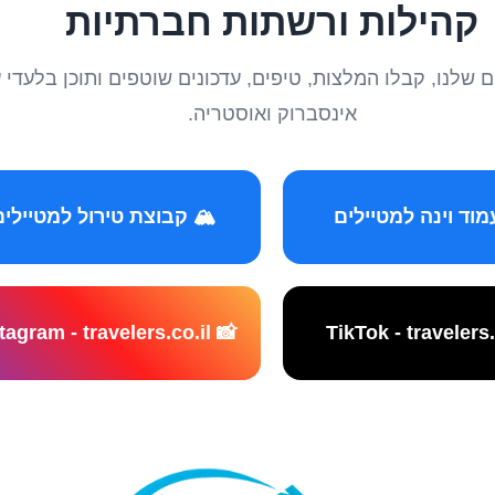
קהילות ורשתות חברתיות
טיילים שלנו, קבלו המלצות, טיפים, עדכונים שוטפים ותוכן ב
אינסברוק ואוסטריה.
️ קבוצת טירול למטיילים
📸 Instagram - travelers.co.il