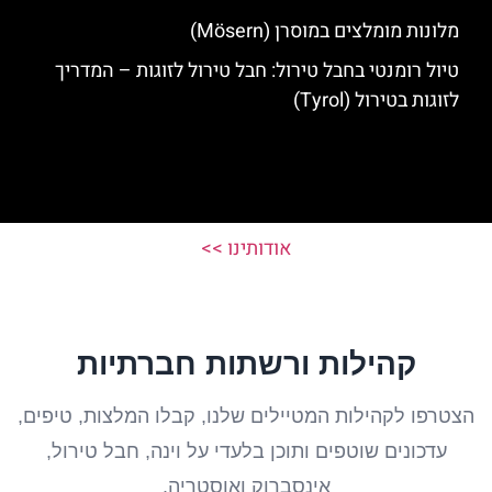
מלונות מומלצים במוסרן (Mösern)
טיול רומנטי בחבל טירול: חבל טירול לזוגות – המדריך
לזוגות בטירול (Tyrol)
אודותינו >>
קהילות ורשתות חברתיות
הצטרפו לקהילות המטיילים שלנו, קבלו המלצות, טיפים,
עדכונים שוטפים ותוכן בלעדי על וינה, חבל טירול,
אינסברוק ואוסטריה.