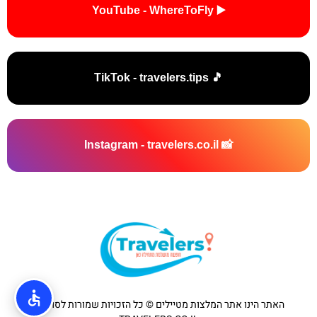
▶️ YouTube - WhereToFly
🎵 TikTok - travelers.tips
📸 Instagram - travelers.co.il
האתר הינו אתר המלצות מטיילים © כל הזכויות שמורות לסוכנות