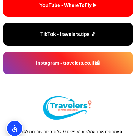
▶️ YouTube - WhereToFly
🎵 TikTok - travelers.tips
📸 Instagram - travelers.co.il
האתר הינו אתר המלצות מטיילים © כל הזכויות שמורות לסוכנות