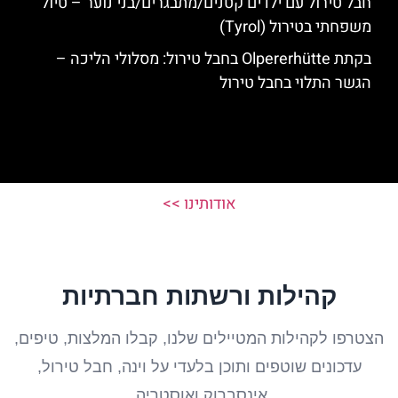
חבל טירול עם ילדים קטנים/מתבגרים/בני נוער – טיול
משפחתי בטירול (Tyrol)
בקתת Olpererhütte בחבל טירול: מסלולי הליכה –
הגשר התלוי בחבל טירול
אודותינו >>
קהילות ורשתות חברתיות
הצטרפו לקהילות המטיילים שלנו, קבלו המלצות, טיפים,
עדכונים שוטפים ותוכן בלעדי על וינה, חבל טירול,
אינסברוק ואוסטריה.