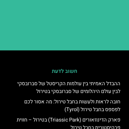
חשוב לדעת
ההבדל האמיתי בין עולמות הקריסטל של סברובסקי
לבין עולם היהלומים של סברובסקי בטירול
חובה לראות ולעשות בחבל טירול: מה אסור לכם
לפספס בחבל טירול (Tyrol)
פארק הדינוזאורים (Triassic Park) בטירול – חווית
פרהיסטורית בחבל טירול