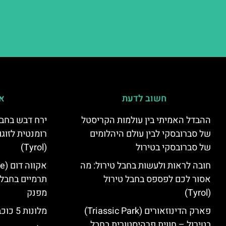
חשוב לדעת
אי
ההבדל האמיתי בין עולמות הקריסטל
ירח דבש בחבל
של סברובסקי לבין עולם היהלומים
רומנטית לזוגו
של סברובסקי בטירול
(Tyrol)
חובה לראות ולעשות בחבל טירול: מה
אסור לכם לפספס בחבל טירול
תרמיים בחבל 
(Tyrol)
מפנק
פארק הדינוזאורים (Triassic Park)
מלונות 5 כוכבים בחבל טירול
בטירול – חווית פרהיסטורית בחבל