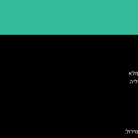
מלא
ליה
(Highline 179) בטירול: