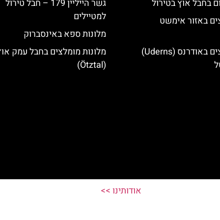
ם בחבל אוץ בטירול
גשר הייליין 179 – חבל טירול
למטיילים
ים באזור אימשט
מלונות ספא באינסברוק
מלונות מומלצים באודרנס (Uderns)
מלונות מומלצים בחבל עמק אוץ
ל
(Ötztal)
אודותינו >>