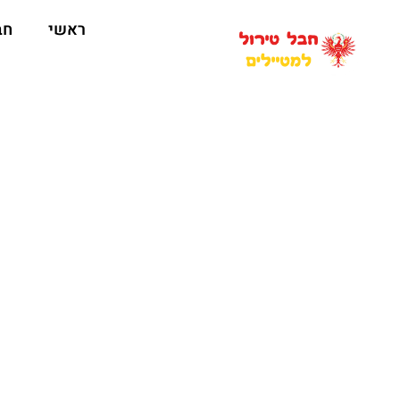
ראשי
חב