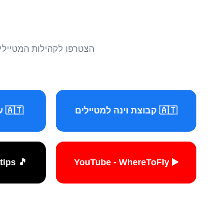
הצטרפו לקהילות המטיילים 
🇦🇹 קבוצת וינה למטיילים
🇦🇹 עמוד וינה למטיילים
🎵 TikTok - travelers.tips
▶️ YouTube - WhereToFly