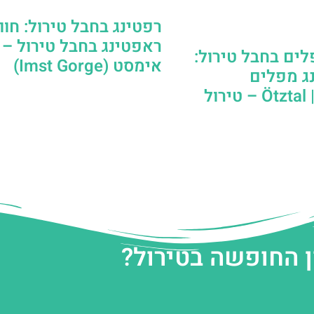
רפטינג בחבל טירול: חוו
ראפטינג בחבל טירול – ק
לים בחבל טירול:
אימסט (Imst Gorge)
נג מפלים
ול
ן החופשה בטירול?