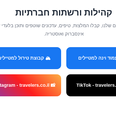
קהילות ורשתות חברתיות
טיילים שלנו, קבלו המלצות, טיפים, עדכונים שוטפים ותוכן ב
אינסברוק ואוסטריה.
️ קבוצת טירול למטיילים
📸 Instagram - travelers.co.il