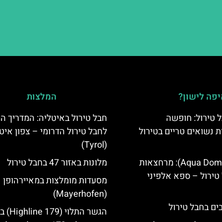
פה לישון?
המלצות
 טירול: חופשה
חבל טירול באיטליה: המדריך ה
ת נשואים טריים בטירול
לחבל טירול הדרומי – צפון איט
(Tyrol)
אקווה דום (Aqua Dome): מרחצאות
מלונות באזור 47 בחבל טירול
טירול – ספא אלפיני
מסעדות מומלצות במאיירהופן
(Mayerhofen)
הגשר התלוי 