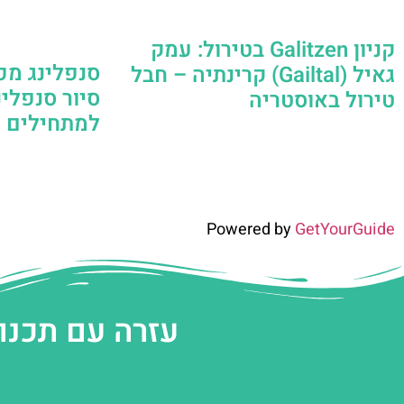
קניון Galitzen בטירול: עמק
סנפלינג מפ
גאיל (Gailtal) קרינתיה – חבל
סיור סנפלי
טירול באוסטריה
למתחילים | Ötztal – טיר
Powered by
GetYourGuide
עזרה עם תכנו