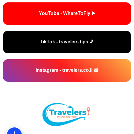
▶️ YouTube - WhereToFly
🎵 TikTok - travelers.tips
📸 Instagram - travelers.co.il