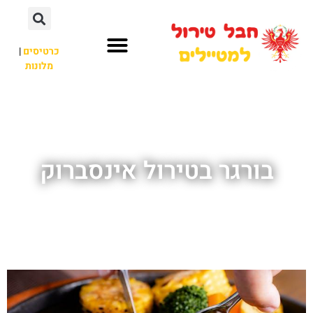
כרטיסים
|
מלונות
חבל טירול
לא רק חבל טירול
בורגר בטירול אינסברוק