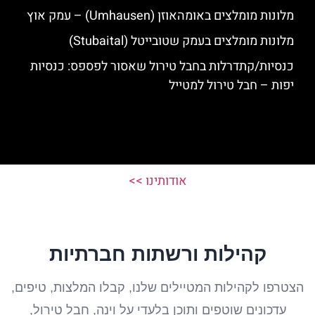
מלונות מומלצים באומהאוזן (Umhausen) – עמק אוץ
מלונות מומלצים בעמק שטובייטל (Stubaital)
כנסיות/קתדרלות בחבל טירול שאסור לפספס: כנסיות
יפות – חבל טירול למטייל
אודותינו >>
קהילות ורשתות חברתיות
הצטרפו לקהילות המטיילים שלנו, קבלו המלצות, טיפים,
עדכונים שוטפים ותוכן בלעדי על וינה, חבל טירול,