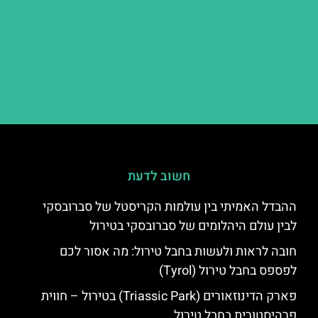
חשוב לדעת
ההבדל האמיתי בין עולמות הקריסטל של סברובסקי
לבין עולם היהלומים של סברובסקי בטירול
חובה לראות ולעשות בחבל טירול: מה אסור לכם
לפספס בחבל טירול (Tyrol)
פארק הדינוזאורים (Triassic Park) בטירול – חווית
פרהיסטורית בחבל טירול