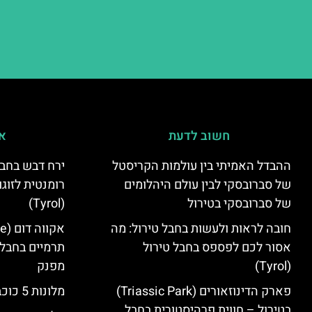
חשוב לדעת
אי
ההבדל האמיתי בין עולמות הקריסטל
ירח דבש בחבל
של סברובסקי לבין עולם היהלומים
רומנטית לזוגו
של סברובסקי בטירול
(Tyrol)
חובה לראות ולעשות בחבל טירול: מה
אסור לכם לפספס בחבל טירול
תרמיים בחבל 
(Tyrol)
מפנק
פארק הדינוזאורים (Triassic Park)
מלונות 5 כוכבים בחבל טירול
בטירול – חווית פרהיסטורית בחבל