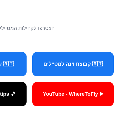
הצטרפו לקהילות המטיילים 
🇦🇹 קבוצת וינה למטיילים
🇦🇹 עמוד וינה למטיילים
🎵 TikTok - travelers.tips
▶️ YouTube - WhereToFly