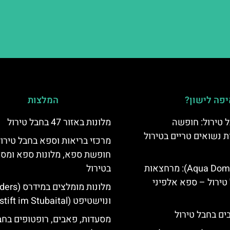
פה לישון?
המלצות
 טירול: חופשה
מלונות באזור 47 בחבל טירול
ת נשואים טריים בטירול
מרכזי בריאות וספא בחבל טירול
חופשת ספא, מלונות ספא ומסא
אקווה דום (Aqua Dome): מרחצאות
בטירול
טירול – ספא אלפיני
ונוישטיפט (Neustift im Stubaital)
מסעדות, פאבים, רופטופים בחב