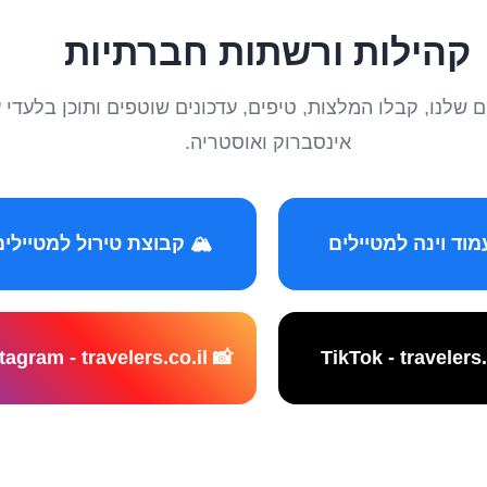
קהילות ורשתות חברתיות
טיילים שלנו, קבלו המלצות, טיפים, עדכונים שוטפים ותוכן ב
אינסברוק ואוסטריה.
️ קבוצת טירול למטיילים
📸 Instagram - travelers.co.il