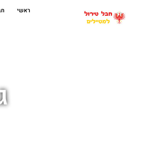
ראשי
חב
ג