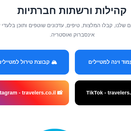
קהילות ורשתות חברתיות
טיילים שלנו, קבלו המלצות, טיפים, עדכונים שוטפים ותוכן ב
אינסברוק ואוסטריה.
️ קבוצת טירול למטיילים
📸 Instagram - travelers.co.il