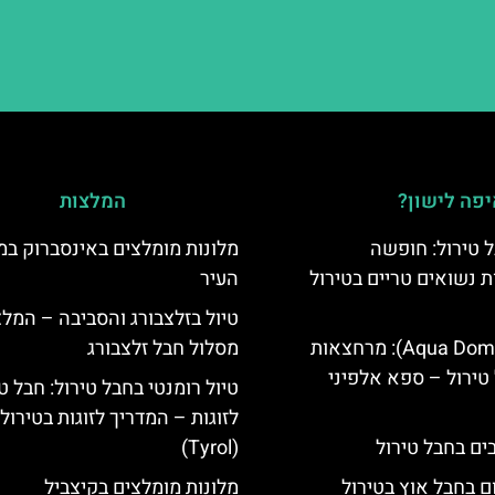
פה לישון?
המלצות
 טירול: חופשה
מלונות מומלצים באינסברוק במ
ת נשואים טריים בטירול
העיר
טיול בזלצבורג והסביבה – המל
אקווה דום (Aqua Dome): מרחצאות
מסלול חבל זלצבורג
טירול – ספא אלפיני
טיול רומנטי בחבל טירול: חבל ט
לזוגות – המדריך לזוגות בטירול
(Tyrol)
ם בחבל אוץ בטירול
מלונות מומלצים בקיצביל