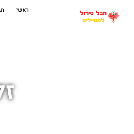
ראשי
חב
זל