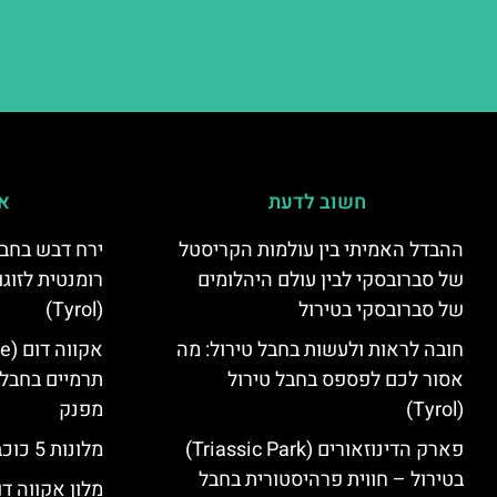
חשוב לדעת
אי
ההבדל האמיתי בין עולמות הקריסטל
ירח דבש בחבל
של סברובסקי לבין עולם היהלומים
רומנטית לזוגו
של סברובסקי בטירול
(Tyrol)
חובה לראות ולעשות בחבל טירול: מה
אסור לכם לפספס בחבל טירול
תרמיים בחבל 
(Tyrol)
מפנק
פארק הדינוזאורים (Triassic Park)
מלונות 5 כוכבים בחבל טירול
בטירול – חווית פרהיסטורית בחבל
מלון אקווה דו