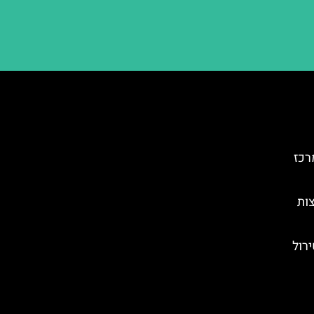
רכז
צות
ירול