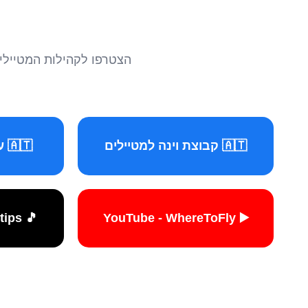
הצטרפו לקהילות המטיילים 
🇦🇹 קבוצת וינה למטיילים
🇦🇹 עמוד וינה למטיילים
🎵 TikTok - travelers.tips
▶️ YouTube - WhereToFly