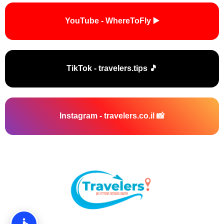
▶️ YouTube - WhereToFly
🎵 TikTok - travelers.tips
📸 Instagram - travelers.co.il