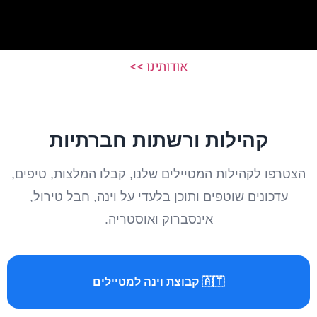
אודותינו >>
קהילות ורשתות חברתיות
הצטרפו לקהילות המטיילים שלנו, קבלו המלצות, טיפים,
עדכונים שוטפים ותוכן בלעדי על וינה, חבל טירול,
אינסברוק ואוסטריה.
🇦🇹 קבוצת וינה למטיילים