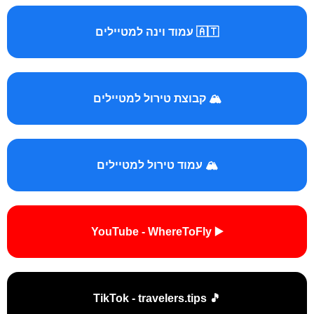
🇦🇹 עמוד וינה למטיילים
🏔️ קבוצת טירול למטיילים
🏔️ עמוד טירול למטיילים
▶️ YouTube - WhereToFly
🎵 TikTok - travelers.tips