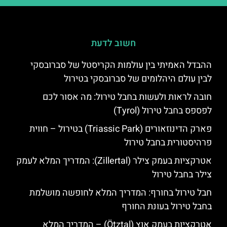
חשוב לדעת
ההבדל האמיתי בין עולמות הקריסטל של סברובסקי
לבין עולם היהלומים של סברובסקי בטירול
חובה לראות ולעשות בחבל טירול: מה אסור לכם
לפספס בחבל טירול (Tyrol)
פארק הדינוזאורים (Triassic Park) בטירול – חווית
פרהיסטורית בחבל טירול
אטרקציות בעמק צילר (Zillertal): המדריך המלא לעמק
צילר בחבל טירול
חבל טירול בחורף: המדריך המלא לחופשה מושלמת
בחבל טירול בעונת החורף
אטרקציות בעמק אוץ (Ötztal) – המדריך המלא