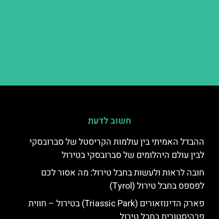
חשוב לדעת
ההבדל האמיתי בין עולמות הקריסטל של סברובסקי
לבין עולם היהלומים של סברובסקי בטירול
חובה לראות ולעשות בחבל טירול: מה אסור לכם
לפספס בחבל טירול (Tyrol)
פארק הדינוזאורים (Triassic Park) בטירול – חווית
פרהיסטורית בחבל טירול