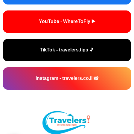
▶️ YouTube - WhereToFly
🎵 TikTok - travelers.tips
📸 Instagram - travelers.co.il