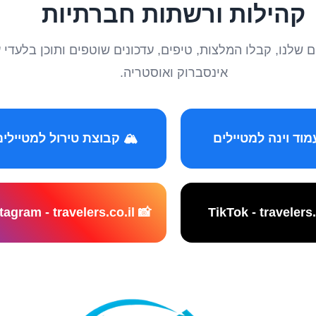
קהילות ורשתות חברתיות
טיילים שלנו, קבלו המלצות, טיפים, עדכונים שוטפים ותוכן ב
אינסברוק ואוסטריה.
️ קבוצת טירול למטיילים
📸 Instagram - travelers.co.il