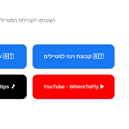
הצטרפו לקהילות המטיילים 
🇦🇹 קבוצת וינה למטיילים
🇦🇹 עמוד וינה למטיילים
🎵 TikTok - travelers.tips
▶️ YouTube - WhereToFly