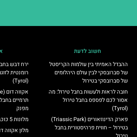
חשוב לדעת
אי
ההבדל האמיתי בין עולמות הקריסטל
ירח דבש בחבל
של סברובסקי לבין עולם היהלומים
רומנטית לזוגו
של סברובסקי בטירול
(Tyrol)
חובה לראות ולעשות בחבל טירול: מה
אסור לכם לפספס בחבל טירול
תרמיים בחבל 
(Tyrol)
מפנק
פארק הדינוזאורים (Triassic Park)
מלונות 5 כוכבים בחבל טירול
בטירול – חווית פרהיסטורית בחבל
מלון אקווה דו
טירול