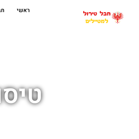
ראשי
חב
טיסו