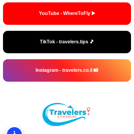
▶️ YouTube - WhereToFly
🎵 TikTok - travelers.tips
📸 Instagram - travelers.co.il