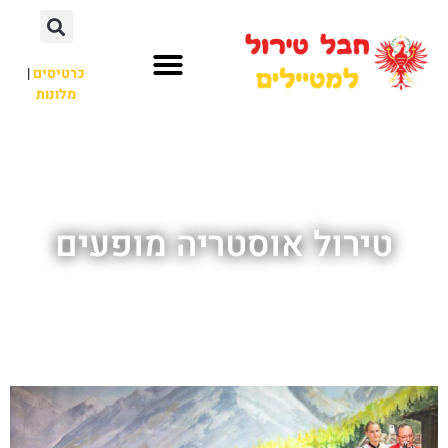
כרטיסים
|
מלונות
חבל טירול
לא רק חבל טירול
טירול אוסטריה מופעים