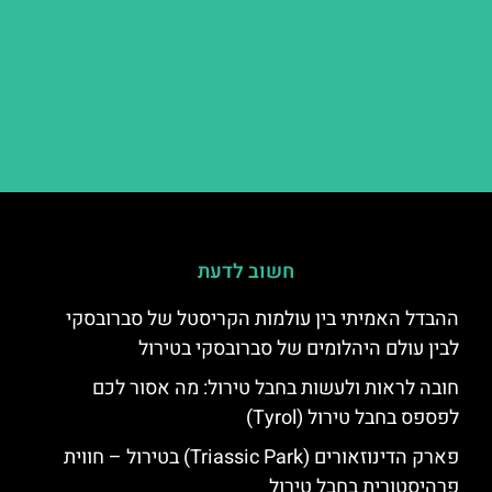
חשוב לדעת
ההבדל האמיתי בין עולמות הקריסטל של סברובסקי
לבין עולם היהלומים של סברובסקי בטירול
חובה לראות ולעשות בחבל טירול: מה אסור לכם
לפספס בחבל טירול (Tyrol)
פארק הדינוזאורים (Triassic Park) בטירול – חווית
פרהיסטורית בחבל טירול