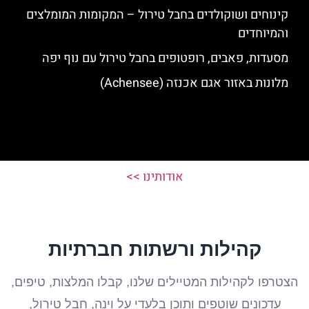
קינוחים ושוקולדים בחבל טירול – המקומות המומלצים
והמיוחדים
מסעדות, פאבים, רופטופים בחבל טירול עם נוף יפה
מלונות באזור אגם אכנזה (Achensee)
אודותינו >>
קהילות ורשתות חברתיות
הצטרפו לקהילות המטיילים שלנו, קבלו המלצות, טיפים,
עדכונים שוטפים ותוכן בלעדי על וינה, חבל טירול,