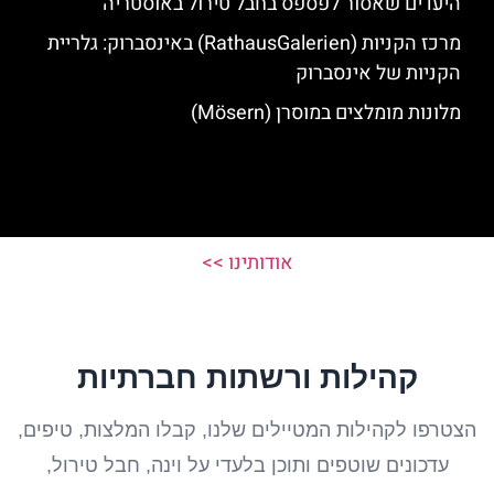
היעדים שאסור לפספס בחבל טירול באוסטריה
מרכז הקניות (RathausGalerien) באינסברוק: גלריית
הקניות של אינסברוק
מלונות מומלצים במוסרן (Mösern)
אודותינו >>
קהילות ורשתות חברתיות
הצטרפו לקהילות המטיילים שלנו, קבלו המלצות, טיפים,
עדכונים שוטפים ותוכן בלעדי על וינה, חבל טירול,