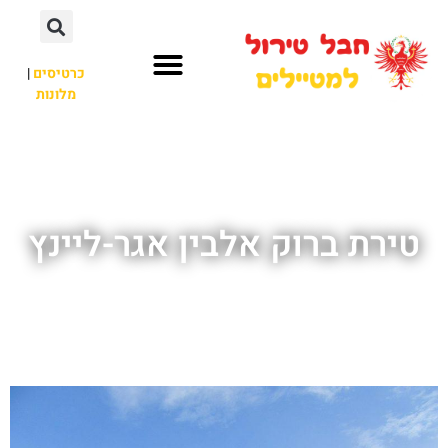
כרטיסים
|
מלונות
חבל טירול
לא רק חבל טירול
טירת ברוק אלבין אגר-ליינץ