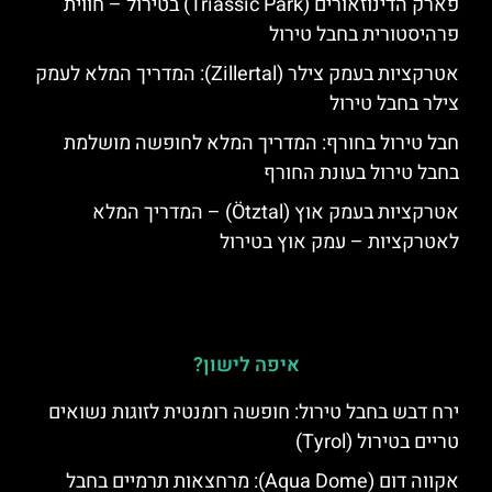
פארק הדינוזאורים (Triassic Park) בטירול – חווית
פרהיסטורית בחבל טירול
אטרקציות בעמק צילר (Zillertal): המדריך המלא לעמק
צילר בחבל טירול
חבל טירול בחורף: המדריך המלא לחופשה מושלמת
בחבל טירול בעונת החורף
אטרקציות בעמק אוץ (Ötztal) – המדריך המלא
לאטרקציות – עמק אוץ בטירול
איפה לישון?
ירח דבש בחבל טירול: חופשה רומנטית לזוגות נשואים
טריים בטירול (Tyrol)
אקווה דום (Aqua Dome): מרחצאות תרמיים בחבל