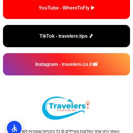
▶️ YouTube - WhereToFly
🎵 TikTok - travelers.tips
📸 Instagram - travelers.co.il
האתר הינו אתר המלצות מטיילים © כל הזכויות שמורות לסוכנות