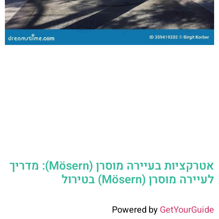
אטרקציות בעיירה מוסרן (Mösern): מדריך
לעיירה מוסרן (Mösern) בטירול
Powered by
GetYourGuide