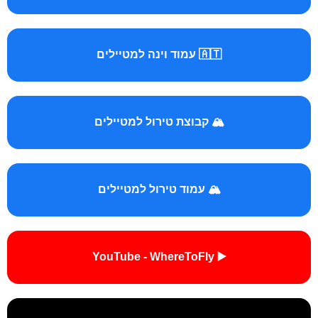
🇦🇹 עמוד וינה למטיילים
🏔️ קבוצת טירול למטיילים
🏔️ עמוד טירול למטיילים
▶️ YouTube - WhereToFly