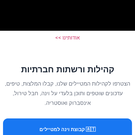
אודותינו >>
קהילות ורשתות חברתיות
הצטרפו לקהילות המטיילים שלנו, קבלו המלצות, טיפים,
עדכונים שוטפים ותוכן בלעדי על וינה, חבל טירול,
אינסברוק ואוסטריה.
🇦🇹 קבוצת וינה למטיילים