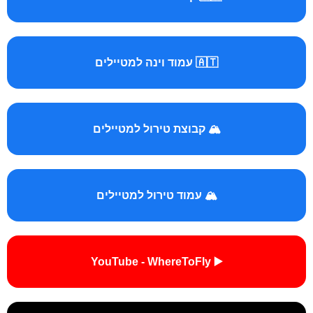
🇦🇹 עמוד וינה למטיילים
🏔️ קבוצת טירול למטיילים
🏔️ עמוד טירול למטיילים
▶️ YouTube - WhereToFly