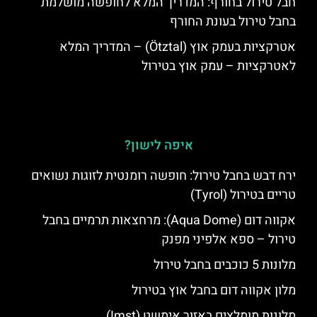
חבל טירול בחורף: המדריך המלא לחופשה מושלמת
בחבל טירול בעונת החורף
אטרקציות בעמק אוץ (Ötztal) – המדריך המלא
לאטרקציות – עמק אוץ בטירול
איפה לישון?
ירח דבש בחבל טירול: חופשה רומנטית לזוגות נשואים
טריים בטירול (Tyrol)
אקווה דום (Aqua Dome): מרחצאות תרמיים בחבל
טירול – ספא אלפיני מפנק
מלונות 5 כוכבים בחבל טירול
מלון אקווה דום בחבל אוץ בטירול
מלונות מומלצים באזור אימשט (Imst)