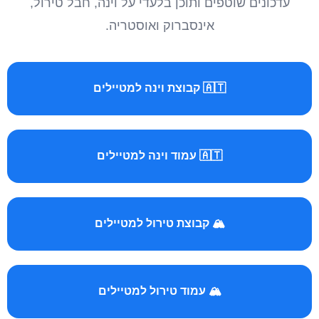
עדכונים שוטפים ותוכן בלעדי על וינה, חבל טירול,
אינסברוק ואוסטריה.
🇦🇹 קבוצת וינה למטיילים
🇦🇹 עמוד וינה למטיילים
🏔️ קבוצת טירול למטיילים
🏔️ עמוד טירול למטיילים