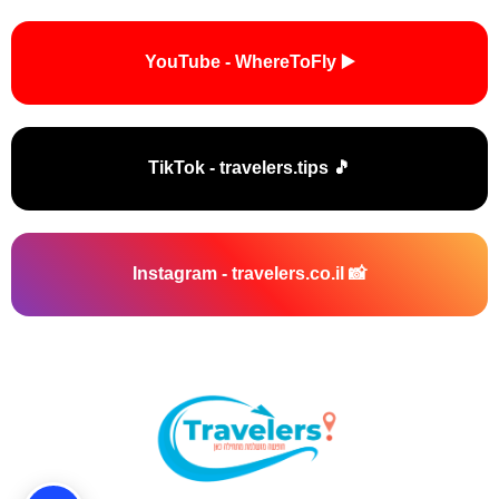
▶️ YouTube - WhereToFly
🎵 TikTok - travelers.tips
📸 Instagram - travelers.co.il