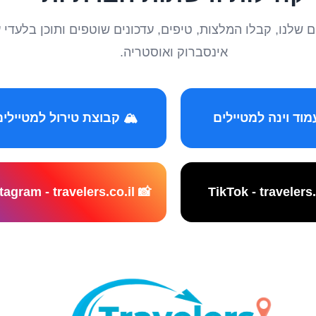
טיילים שלנו, קבלו המלצות, טיפים, עדכונים שוטפים ותוכן ב
אינסברוק ואוסטריה.
️ קבוצת טירול למטיילים
📸 Instagram - travelers.co.il