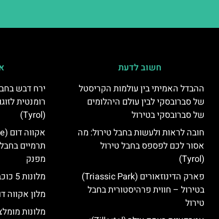
חשוב לדעת
אי
ההבדל האמיתי בין עולמות הקריסטל
ירח דבש בחבל
של סברובסקי לבין עולם היהלומים
רומנטית לזוגו
של סברובסקי בטירול
(Tyrol)
חובה לראות ולעשות בחבל טירול: מה
אסור לכם לפספס בחבל טירול
תרמיים בחבל 
(Tyrol)
מפנק
פארק הדינוזאורים (Triassic Park)
מלונות 5 כוכבים בחבל טירול
בטירול – חווית פרהיסטורית בחבל
מלון אקווה דו
טירול
מלונות מומלצ