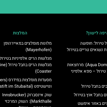
פה לישון?
המלצות
 טירול: חופשה
מלונות מומלצים במאיירהופן
ת נשואים טריים בטירול
(Mayerhofen)
מגלשות הרים אלפיניות בטירול:
אקווה דום (Aqua Dome): מרחצאות
מגלשות הרים בחב
טירול – ספא אלפיני
Coaster)
ונוישטיפט (Neustift im Stubaital)
ם בחבל אוץ בטירול
שוק אינסברוק (Innsbrucker
Markthalle): השוק המרכזי
ים באזור אימשט