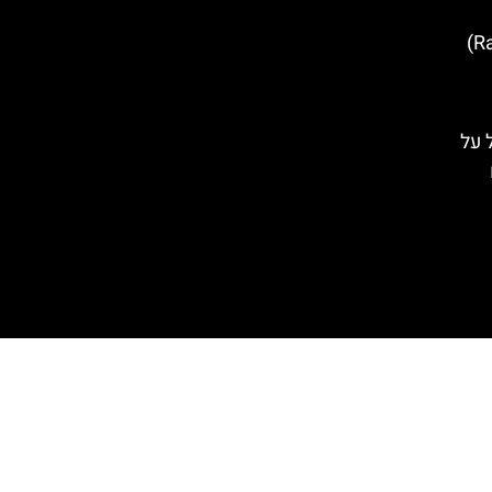
מרכז הקניות (RathausGalerien)
Tyro): הכל על