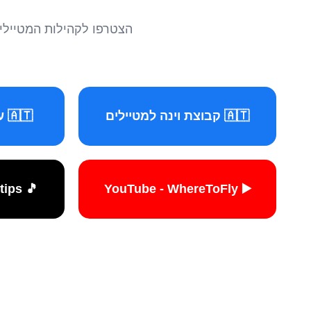
הצטרפו לקהילות המטיילים 
🇦🇹 קבוצת וינה למטיילים
🇦🇹 עמוד וינה למטיילים
🎵 TikTok - travelers.tips
▶️ YouTube - WhereToFly