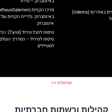
באינסברוק – טירול
מלונות מומלצים באודרנס (Uderns)
באינסברוק: גלריית הקניות של
ל
אינסברוק
טיסות לחבל טירול (l
טיסות לטירול – המדריך השלם
למטיילים
אודותינו >>
קהילות ורשתות חברתיות