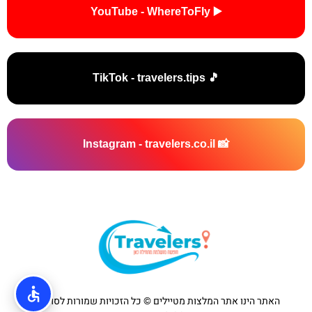
▶️ YouTube - WhereToFly
🎵 TikTok - travelers.tips
📸 Instagram - travelers.co.il
האתר הינו אתר המלצות מטיילים © כל הזכויות שמורות לסוכנות