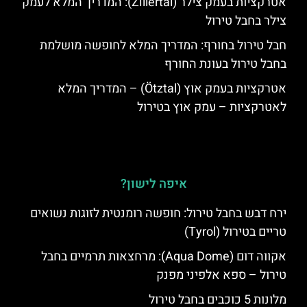
אטרקציות בעמק צילר (Zillertal): המדריך המלא לעמק
צילר בחבל טירול
חבל טירול בחורף: המדריך המלא לחופשה מושלמת
בחבל טירול בעונת החורף
אטרקציות בעמק אוץ (Ötztal) – המדריך המלא
לאטרקציות – עמק אוץ בטירול
איפה לישון?
ירח דבש בחבל טירול: חופשה רומנטית לזוגות נשואים
טריים בטירול (Tyrol)
אקווה דום (Aqua Dome): מרחצאות תרמיים בחבל
טירול – ספא אלפיני מפנק
מלונות 5 כוכבים בחבל טירול