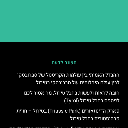
חשוב לדעת
ההבדל האמיתי בין עולמות הקריסטל של סברובסקי
לבין עולם היהלומים של סברובסקי בטירול
חובה לראות ולעשות בחבל טירול: מה אסור לכם
לפספס בחבל טירול (Tyrol)
פארק הדינוזאורים (Triassic Park) בטירול – חווית
פרהיסטורית בחבל טירול