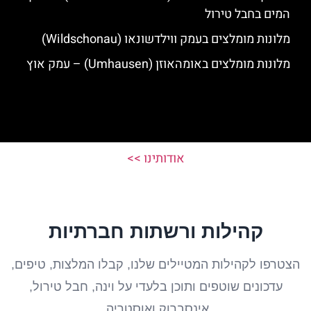
המים בחבל טירול
מלונות מומלצים בעמק ווילדשונאו (Wildschonau)
מלונות מומלצים באומהאוזן (Umhausen) – עמק אוץ
אודותינו >>
קהילות ורשתות חברתיות
הצטרפו לקהילות המטיילים שלנו, קבלו המלצות, טיפים,
עדכונים שוטפים ותוכן בלעדי על וינה, חבל טירול,
אינסברוק ואוסטריה.