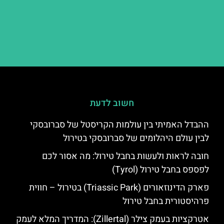
חשוב לדעת
ההבדל האמיתי בין עולמות הקריסטל של סברובסקי
לבין עולם היהלומים של סברובסקי בטירול
חובה לראות ולעשות בחבל טירול: מה אסור לכם
לפספס בחבל טירול (Tyrol)
פארק הדינוזאורים (Triassic Park) בטירול – חווית
פרהיסטורית בחבל טירול
אטרקציות בעמק צילר (Zillertal): המדריך המלא לעמק