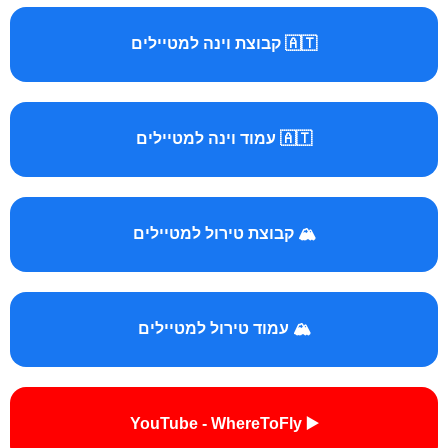
🇦🇹 קבוצת וינה למטיילים
🇦🇹 עמוד וינה למטיילים
🏔️ קבוצת טירול למטיילים
🏔️ עמוד טירול למטיילים
▶️ YouTube - WhereToFly