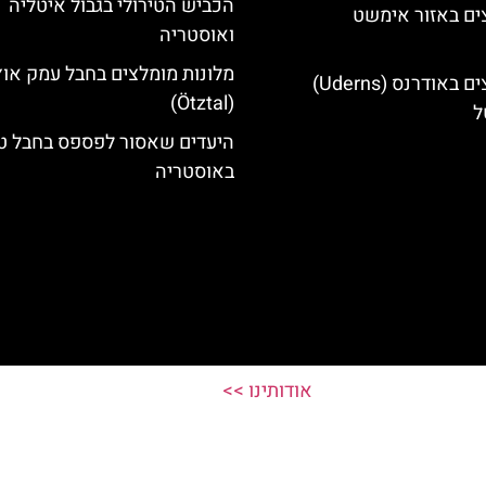
הכביש הטירולי בגבול איטליה
ים באזור אימשט
ואוסטריה
מלונות מומלצים בחבל עמק אוץ
מלונות מומלצים באודרנס (Uderns)
(Ötztal)
ל
היעדים שאסור לפספס בחבל טי
באוסטריה
אודותינו >>