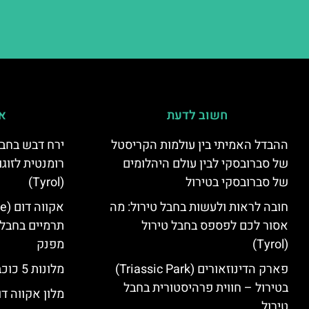
חשוב לדעת
אי
ההבדל האמיתי בין עולמות הקריסטל
ירח דבש בחבל
של סברובסקי לבין עולם היהלומים
רומנטית לזוגו
של סברובסקי בטירול
(Tyrol)
חובה לראות ולעשות בחבל טירול: מה
אסור לכם לפספס בחבל טירול
תרמיים בחבל 
(Tyrol)
מפנק
פארק הדינוזאורים (Triassic Park)
מלונות 5 כוכבים בחבל טירול
בטירול – חווית פרהיסטורית בחבל
מלון אקווה דו
טירול