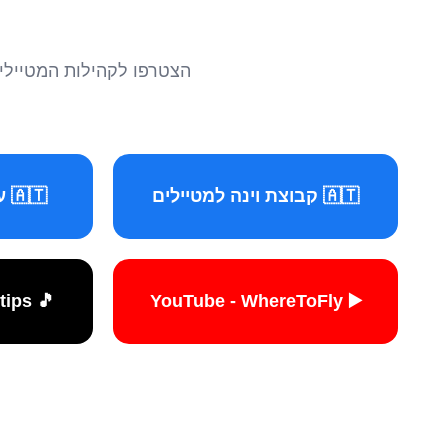
הצטרפו לקהילות המטיילים 
🇦🇹 קבוצת וינה למטיילים
🇦🇹 עמוד וינה למטיילים
🎵 TikTok - travelers.tips
▶️ YouTube - WhereToFly