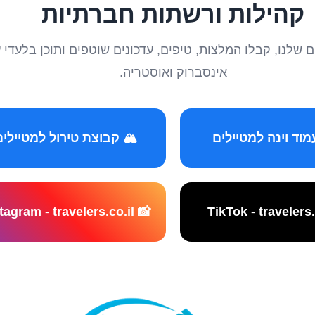
קהילות ורשתות חברתיות
טיילים שלנו, קבלו המלצות, טיפים, עדכונים שוטפים ותוכן ב
אינסברוק ואוסטריה.
️ קבוצת טירול למטיילים
📸 Instagram - travelers.co.il