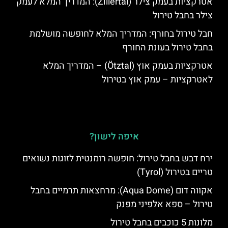
אטרקציות בעמק צילר (Zillertal): המדריך המלא לעמק
צילר בחבל טירול
חבל טירול בחורף: המדריך המלא לחופשה מושלמת
בחבל טירול בעונת החורף
אטרקציות בעמק אוץ (Ötztal) – המדריך המלא
לאטרקציות – עמק אוץ בטירול
איפה לישון?
ירח דבש בחבל טירול: חופשה רומנטית לזוגות נשואים
טריים בטירול (Tyrol)
אקווה דום (Aqua Dome): מרחצאות תרמיים בחבל
טירול – ספא אלפיני מפנק
מלונות 5 כוכבים בחבל טירול