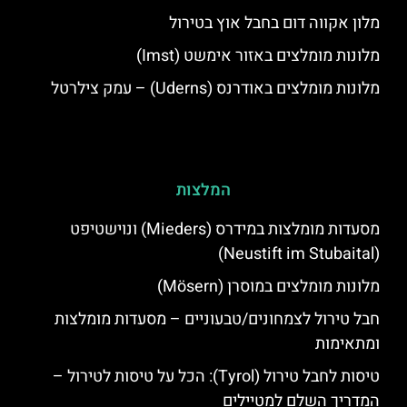
מלון אקווה דום בחבל אוץ בטירול
מלונות מומלצים באזור אימשט (Imst)
מלונות מומלצים באודרנס (Uderns) – עמק צילרטל
המלצות
מסעדות מומלצות במידרס (Mieders) ונוישטיפט
(Neustift im Stubaital)
מלונות מומלצים במוסרן (Mösern)
חבל טירול לצמחונים/טבעוניים – מסעדות מומלצות
ומתאימות
טיסות לחבל טירול (Tyrol): הכל על טיסות לטירול –
המדריך השלם למטיילים