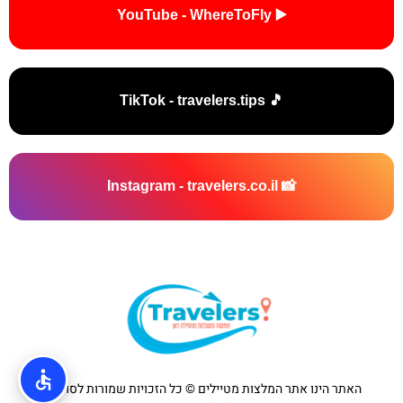
▶️ YouTube - WhereToFly
🎵 TikTok - travelers.tips
📸 Instagram - travelers.co.il
האתר הינו אתר המלצות מטיילים © כל הזכויות שמורות לסוכנות