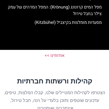
מפל המים קרונונג (Krönung): המפל המדהים של עמק
צילר בחבל טירול
מסעדות מומלצות בקיצביל (Kitzbühel)
אודותינו >>
קהילות ורשתות חברתיות
הצטרפו לקהילות המטיילים שלנו, קבלו המלצות, טיפים,
עדכונים שוטפים ותוכן בלעדי על וינה, חבל טירול,
אינסברוק ואוסטריה.