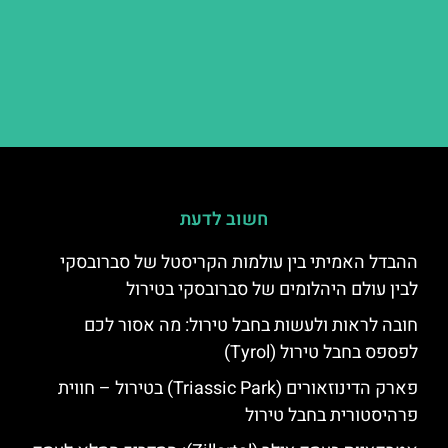
חשוב לדעת
ההבדל האמיתי בין עולמות הקריסטל של סברובסקי
לבין עולם היהלומים של סברובסקי בטירול
חובה לראות ולעשות בחבל טירול: מה אסור לכם
לפספס בחבל טירול (Tyrol)
פארק הדינוזאורים (Triassic Park) בטירול – חווית
פרהיסטורית בחבל טירול