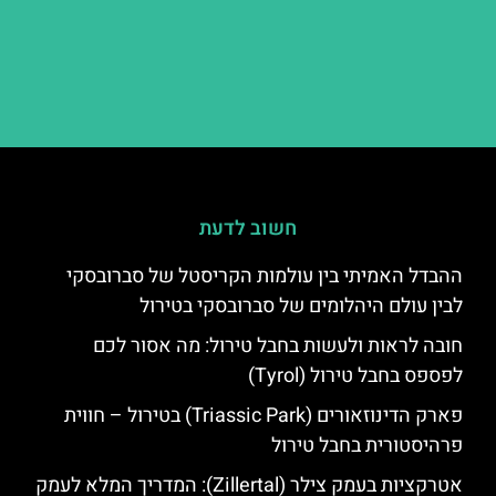
חשוב לדעת
ההבדל האמיתי בין עולמות הקריסטל של סברובסקי
לבין עולם היהלומים של סברובסקי בטירול
חובה לראות ולעשות בחבל טירול: מה אסור לכם
לפספס בחבל טירול (Tyrol)
פארק הדינוזאורים (Triassic Park) בטירול – חווית
פרהיסטורית בחבל טירול
אטרקציות בעמק צילר (Zillertal): המדריך המלא לעמק