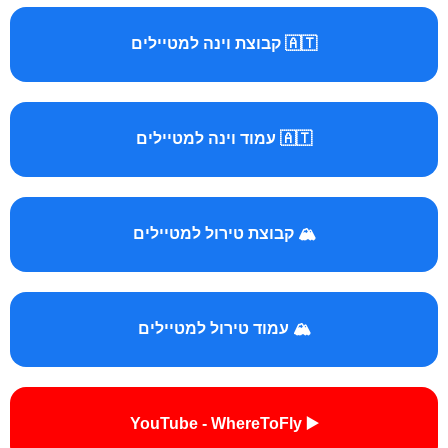
🇦🇹 קבוצת וינה למטיילים
🇦🇹 עמוד וינה למטיילים
🏔️ קבוצת טירול למטיילים
🏔️ עמוד טירול למטיילים
▶️ YouTube - WhereToFly