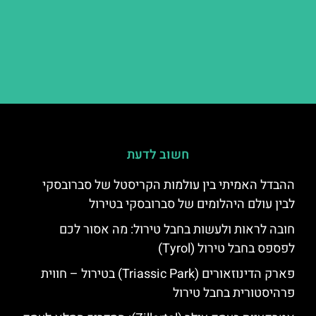
חשוב לדעת
ההבדל האמיתי בין עולמות הקריסטל של סברובסקי
לבין עולם היהלומים של סברובסקי בטירול
חובה לראות ולעשות בחבל טירול: מה אסור לכם
לפספס בחבל טירול (Tyrol)
פארק הדינוזאורים (Triassic Park) בטירול – חווית
פרהיסטורית בחבל טירול