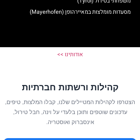
משפחתי בטירול (Tyrol)
מסעדות מומלצות במאיירהופן (Mayerhofen)
אודותינו >>
קהילות ורשתות חברתיות
הצטרפו לקהילות המטיילים שלנו, קבלו המלצות, טיפים,
עדכונים שוטפים ותוכן בלעדי על וינה, חבל טירול,
אינסברוק ואוסטריה.