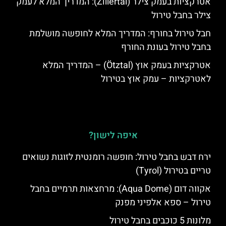
אטרקציות בעמק צילר (Zillertal): המדריך המלא לעמק
צילר בחבל טירול
חבל טירול בחורף: המדריך המלא לחופשה מושלמת
בחבל טירול בעונת החורף
אטרקציות בעמק אוץ (Ötztal) – המדריך המלא
לאטרקציות – עמק אוץ בטירול
איפה לישון?
ירח דבש בחבל טירול: חופשה רומנטית לזוגות נשואים
טריים בטירול (Tyrol)
אקווה דום (Aqua Dome): מרחצאות תרמיים בחבל
טירול – ספא אלפיני מפנק
מלונות 5 כוכבים בחבל טירול