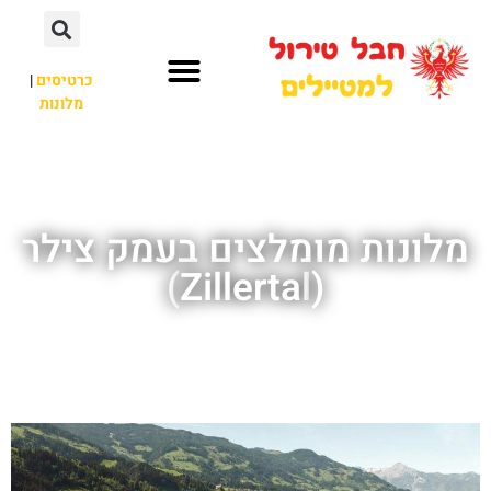
כרטיסים
|
מלונות
חבל טירול
לא רק חבל טירול
מלונות מומלצים בעמק צילר
(Zillertal)