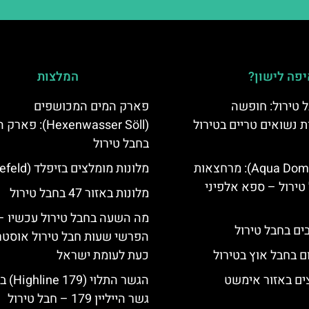
פה לישון?
המלצות
 טירול: חופשה
פארק המים המכושפים
ת נשואים טריים בטירול
(Hexenwasser Söll): 
בחבל טירול
אקווה דום (Aqua Dome): מרחצאות
מלונות מומלצים בזיפלד (Seefeld)
טירול – ספא אלפיני
מלונות באזור 47 בחבל טירול
מה השעה בחבל טירול עכשיו –
הפרשי שעות חבל טירול אוסטר
ם בחבל אוץ בטירול
כעת לעומת ישראל
ים באזור אימשט
הגשר התלוי 
גשר הייליין 179 – חבל טירול