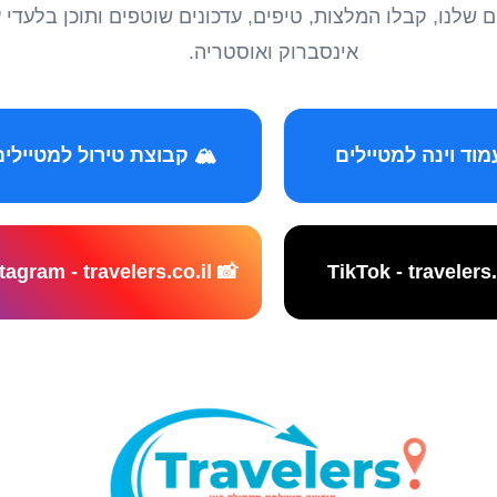
טיילים שלנו, קבלו המלצות, טיפים, עדכונים שוטפים ותוכן ב
אינסברוק ואוסטריה.
️ קבוצת טירול למטיילים
📸 Instagram - travelers.co.il