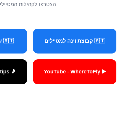
הצטרפו לקהילות המטיילים 
🇦🇹 קבוצת וינה למטיילים
🇦🇹 עמוד וינה למטיילים
🎵 TikTok - travelers.tips
▶️ YouTube - WhereToFly