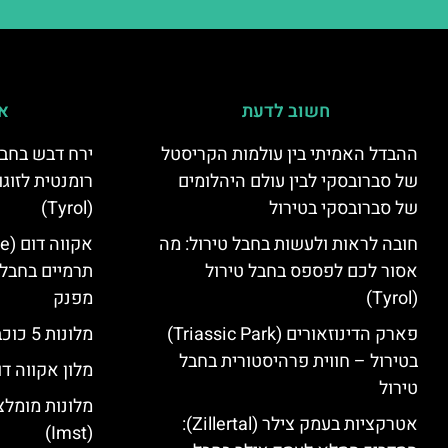
חשוב לדעת
אי
ההבדל האמיתי בין עולמות הקריסטל
ירח דבש בחבל
של סברובסקי לבין עולם היהלומים
רומנטית לזוגו
של סברובסקי בטירול
(Tyrol)
חובה לראות ולעשות בחבל טירול: מה
אסור לכם לפספס בחבל טירול
תרמיים בחבל 
(Tyrol)
מפנק
פארק הדינוזאורים (Triassic Park)
מלונות 5 כוכבים בחבל טירול
בטירול – חווית פרהיסטורית בחבל
מלון אקווה דו
טירול
מלונות מומלצ
אטרקציות בעמק צילר (Zillertal):
(Imst)