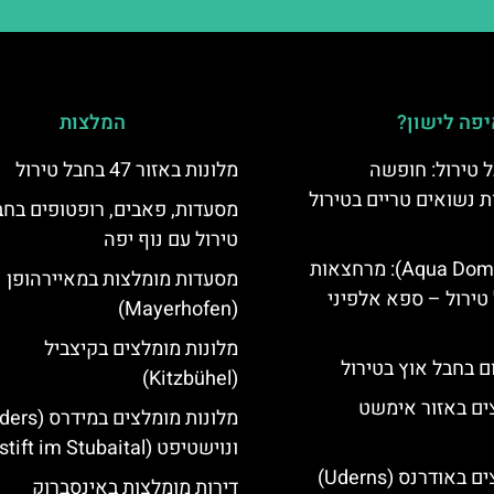
פה לישון?
המלצות
 טירול: חופשה
מלונות באזור 47 בחבל טירול
ת נשואים טריים בטירול
מסעדות, פאבים, רופטופים בחב
טירול עם נוף יפה
אקווה דום (Aqua Dome): מרחצאות
מסעדות מומלצות במאיירהופן
טירול – ספא אלפיני
(Mayerhofen)
מלונות מומלצים בקיצביל
ם בחבל אוץ בטירול
(Kitzbühel)
ים באזור אימשט
ונוישטיפט (Neustift im Stubaital)
מלונות מומלצים באודרנס (Uderns)
דירות מומלצות באינסברוק