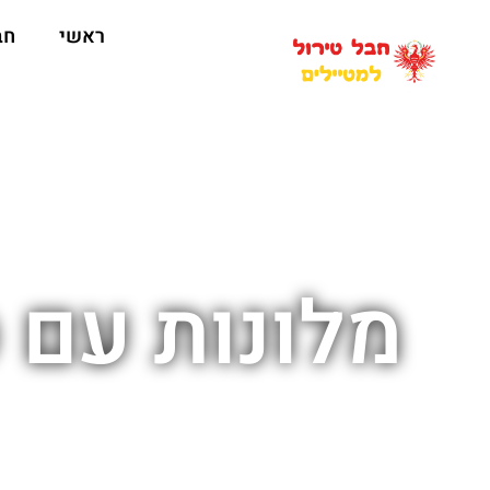
ראשי
חב
מלונות עם ס