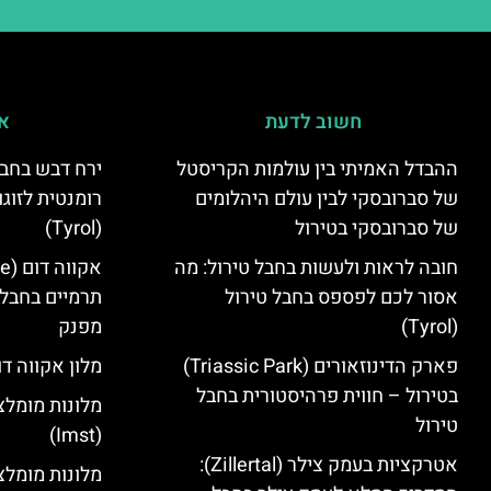
חשוב לדעת
אי
ההבדל האמיתי בין עולמות הקריסטל
ירח דבש בחבל
של סברובסקי לבין עולם היהלומים
רומנטית לזוגו
של סברובסקי בטירול
(Tyrol)
חובה לראות ולעשות בחבל טירול: מה
אסור לכם לפספס בחבל טירול
תרמיים בחבל 
(Tyrol)
מפנק
פארק הדינוזאורים (Triassic Park)
מלון אקווה דו
בטירול – חווית פרהיסטורית בחבל
מלונות מומלצ
טירול
(Imst)
אטרקציות בעמק צילר (Zillertal):