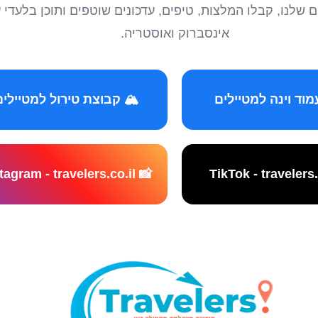
טיילים שלנו, קבלו המלצות, טיפים, עדכונים שוטפים ותוכן ב
אינסברוק ואוסטריה.
️ קבוצת טירול למטיילים
📸 Instagram - travelers.co.il