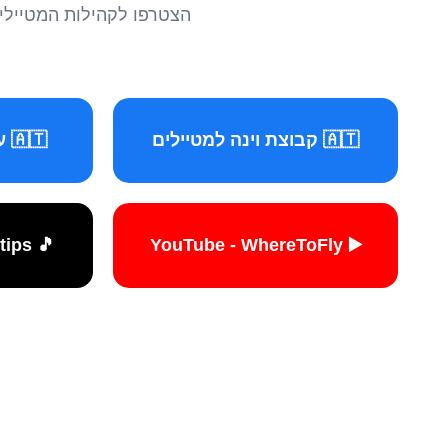
הצטרפו לקהילות המטיילים 
🇦🇹 קבוצת וינה למטיילים
🇦🇹 עמוד וינה למטיילים
🎵 TikTok - travelers.tips
▶️ YouTube - WhereToFly