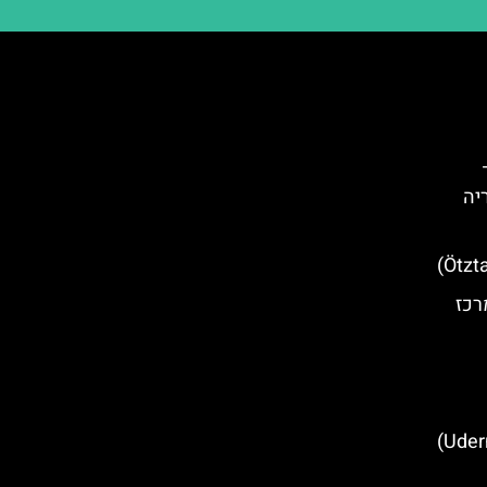
יה
רכז
מסעדות מומלצות באודרנס (Uderns)