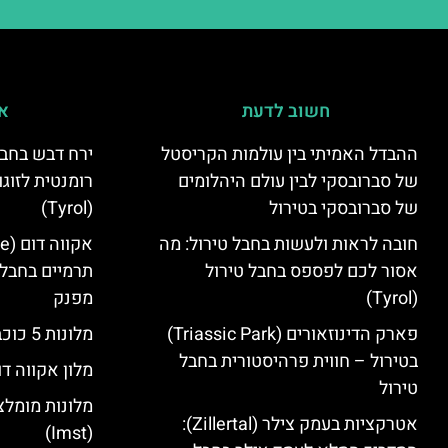
חשוב לדעת
אי
ההבדל האמיתי בין עולמות הקריסטל
ירח דבש בחבל
של סברובסקי לבין עולם היהלומים
רומנטית לזוגו
של סברובסקי בטירול
(Tyrol)
חובה לראות ולעשות בחבל טירול: מה
אסור לכם לפספס בחבל טירול
תרמיים בחבל 
(Tyrol)
מפנק
פארק הדינוזאורים (Triassic Park)
מלונות 5 כוכבים בחבל טירול
בטירול – חווית פרהיסטורית בחבל
מלון אקווה דו
טירול
מלונות מומלצ
אטרקציות בעמק צילר (Zillertal):
(Imst)