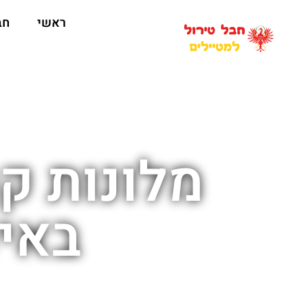
ראשי
חב
מלונות ק
באינסב