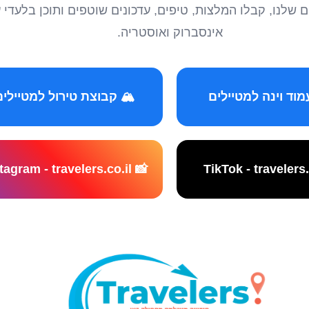
טיילים שלנו, קבלו המלצות, טיפים, עדכונים שוטפים ותוכן ב
אינסברוק ואוסטריה.
️ קבוצת טירול למטיילים
📸 Instagram - travelers.co.il