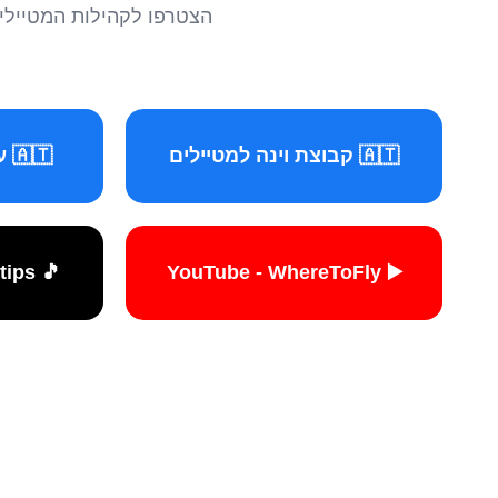
הצטרפו לקהילות המטיילים 
🇦🇹 קבוצת וינה למטיילים
🇦🇹 עמוד וינה למטיילים
🎵 TikTok - travelers.tips
▶️ YouTube - WhereToFly