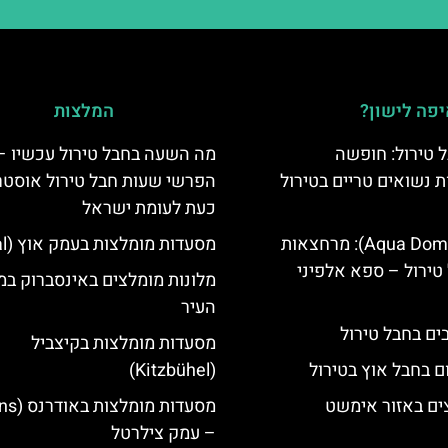
פה לישון?
המלצות
 טירול: חופשה
מה השעה בחבל טירול עכשיו –
ת נשואים טריים בטירול
הפרשי שעות חבל טירול אוסטר
כעת לעומת ישראל
אקווה דום (Aqua Dome): מרחצאות
מסעדות מומלצות בעמק אוץ (Ötztal)
טירול – ספא אלפיני
מלונות מומלצים באינסברוק במ
העיר
מסעדות מומלצות בקיצביל
ם בחבל אוץ בטירול
(Kitzbühel)
ים באזור אימשט
– עמק צילרטל