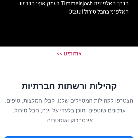
הדרך האלפינית Timmelsjoch בעמק אוץ: הכביש
האלפיני בחבל טירול Ötztal
אודותינו >>
קהילות ורשתות חברתיות
הצטרפו לקהילות המטיילים שלנו, קבלו המלצות, טיפים,
עדכונים שוטפים ותוכן בלעדי על וינה, חבל טירול,
אינסברוק ואוסטריה.