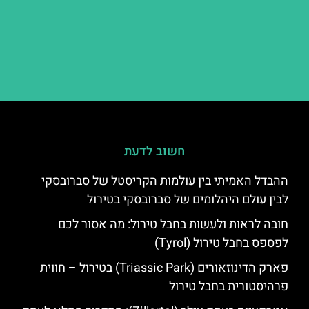
חשוב לדעת
ההבדל האמיתי בין עולמות הקריסטל של סברובסקי
לבין עולם היהלומים של סברובסקי בטירול
חובה לראות ולעשות בחבל טירול: מה אסור לכם
לפספס בחבל טירול (Tyrol)
פארק הדינוזאורים (Triassic Park) בטירול – חווית
פרהיסטורית בחבל טירול