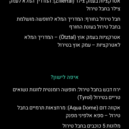
אטרקציות בעמק צילר (Zillertal): המדריך המלא לעמק
צילר בחבל טירול
חבל טירול בחורף: המדריך המלא לחופשה מושלמת
בחבל טירול בעונת החורף
אטרקציות בעמק אוץ (Ötztal) – המדריך המלא
לאטרקציות – עמק אוץ בטירול
איפה לישון?
ירח דבש בחבל טירול: חופשה רומנטית לזוגות נשואים
טריים בטירול (Tyrol)
אקווה דום (Aqua Dome): מרחצאות תרמיים בחבל
טירול – ספא אלפיני מפנק
מלונות 5 כוכבים בחבל טירול