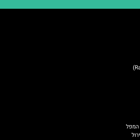
מרכז הקניות (RathausGalerien)
ם קרונונג (Krönung): המפל
רול