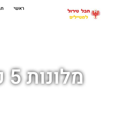
ראשי
חב
מלונות 5 כוכבים בעמק שטובייטל