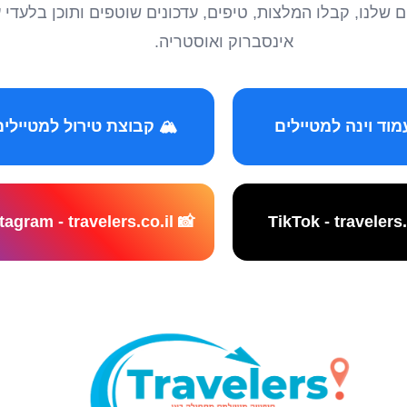
טיילים שלנו, קבלו המלצות, טיפים, עדכונים שוטפים ותוכן ב
אינסברוק ואוסטריה.
️ קבוצת טירול למטיילים
📸 Instagram - travelers.co.il