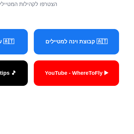
הצטרפו לקהילות המטיילים 
🇦🇹 קבוצת וינה למטיילים
🇦🇹 עמוד וינה למטיילים
🎵 TikTok - travelers.tips
▶️ YouTube - WhereToFly