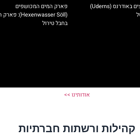
מלונות מומלצים באודרנס (Uderns)
פארק המים המכושפים
ל
(Hexenwasser Söll): 
בחבל טירול
אודותינו >>
קהילות ורשתות חברתיות