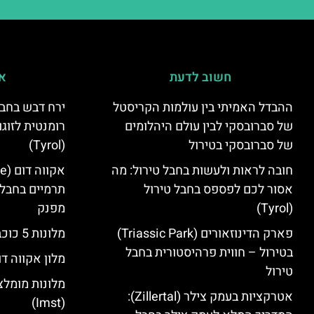
חשוב לדעת
אי
ההבדל האמיתי בין עולמות הקריסטל
ירח דבש בחבל
של סברובסקי לבין עולם היהלומים
רומנטית לזוגו
של סברובסקי בטירול
(Tyrol)
חובה לראות ולעשות בחבל טירול: מה
אסור לכם לפספס בחבל טירול
תרמיים בחבל 
(Tyrol)
מפנק
פארק הדינוזאורים (Triassic Park)
מלונות 5 כוכבים בחבל טירול
בטירול – חווית פרהיסטורית בחבל
מלון אקווה דו
טירול
מלונות מומלצ
אטרקציות בעמק צילר (Zillertal):
(Imst)