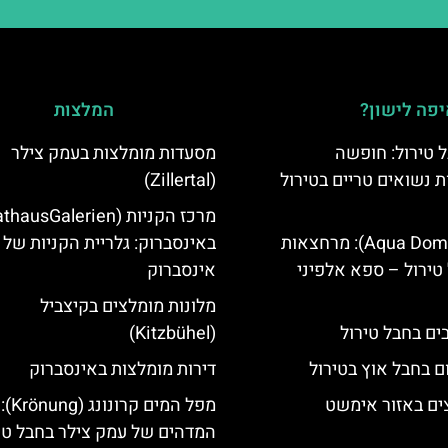
פה לישון?
המלצות
 טירול: חופשה
מסעדות מומלצות בעמק צילר
ת נשואים טריים בטירול
(Zillertal)
אקווה דום (Aqua Dome): מרחצאות
באינסברוק: גלריית הקניות של
טירול – ספא אלפיני
אינסברוק
מלונות מומלצים בקיצביל
(Kitzbühel)
ם בחבל אוץ בטירול
דירות מומלצות באינסברוק
ים באזור אימשט
מפל המי
המדהים של עמק צילר בחבל טי