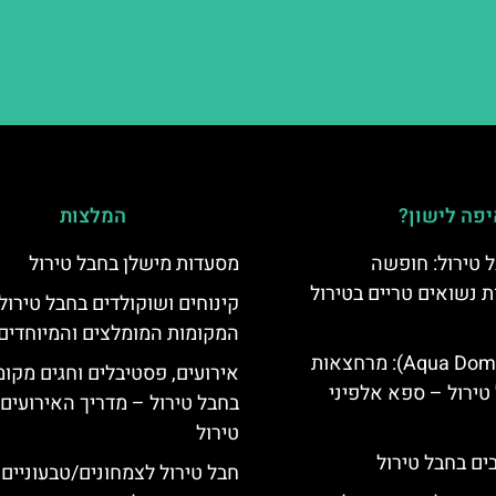
פה לישון?
המלצות
 טירול: חופשה
מסעדות מישלן בחבל טירול
ת נשואים טריים בטירול
קינוחים ושוקולדים בחבל טירול
המקומות המומלצים והמיוחדים
אקווה דום (Aqua Dome): מרחצאות
אירועים, פסטיבלים וחגים מקומ
טירול – ספא אלפיני
בחבל טירול – מדריך האירועים
טירול
חבל טירול לצמחונים/טבעוניים 