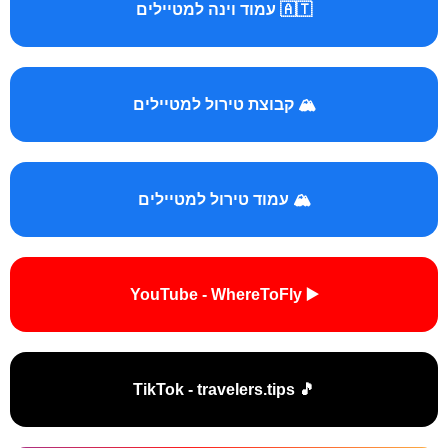
🇦🇹 עמוד וינה למטיילים
🏔️ קבוצת טירול למטיילים
🏔️ עמוד טירול למטיילים
▶️ YouTube - WhereToFly
🎵 TikTok - travelers.tips