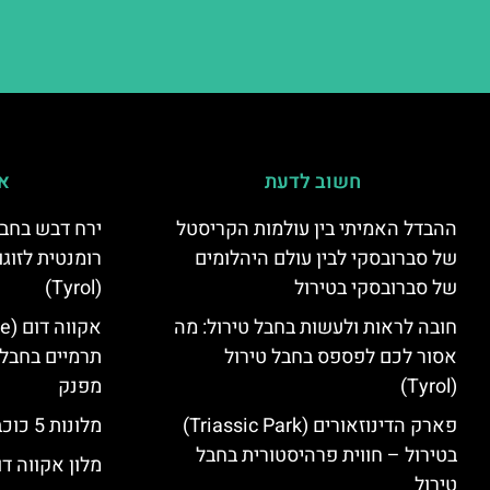
חשוב לדעת
אי
ההבדל האמיתי בין עולמות הקריסטל
ירח דבש בחבל
של סברובסקי לבין עולם היהלומים
רומנטית לזוגו
של סברובסקי בטירול
(Tyrol)
חובה לראות ולעשות בחבל טירול: מה
אסור לכם לפספס בחבל טירול
תרמיים בחבל 
(Tyrol)
מפנק
פארק הדינוזאורים (Triassic Park)
מלונות 5 כוכבים בחבל טירול
בטירול – חווית פרהיסטורית בחבל
מלון אקווה דו
טירול