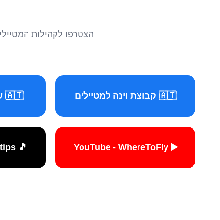
הצטרפו לקהילות המטיילים 
🇦🇹 קבוצת וינה למטיילים
🇦🇹 עמוד וינה למטיילים
🎵 TikTok - travelers.tips
▶️ YouTube - WhereToFly