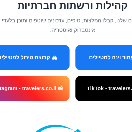
קהילות ורשתות חברתיות
טיילים שלנו, קבלו המלצות, טיפים, עדכונים שוטפים ותוכן ב
אינסברוק ואוסטריה.
️ קבוצת טירול למטיילים
📸 Instagram - travelers.co.il