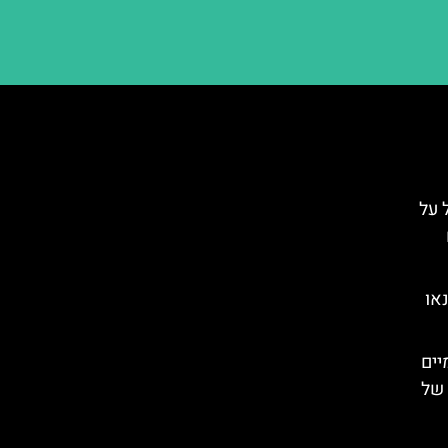
Tyro): הכל על
או
יים
 של