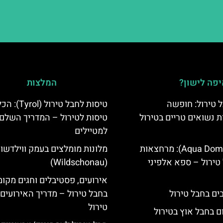
פה לישון?
המלצות
 טירול: חופשה
טיסות לחבל טירול (l
ת נשואים טריים בטירול
טיסות לטירול – המדריך השלם
למטיילים
אקווה דום (Aqua Dome): מרחצאות
מלונות מומלצים בעמק ווילדשונ
טירול – ספא אלפיני
(Wildschonau)
אירועים, פסטיבלים וחגים מקומ
בחבל טירול – מדריך האירועים
טירול
ם בחבל אוץ בטירול