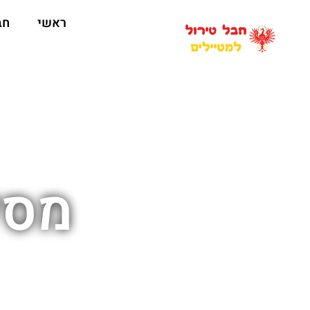
ראשי
חב
מסל