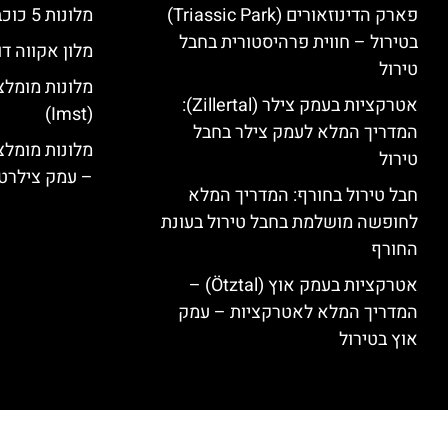
פארק הדינוזאורים (Triassic Park)
מלונות 5 כוכבים בחבל טירול
בטירול – חווית פרהיסטורית בחבל
מלון אקווה דו
טירול
מלונות מומלצ
אטרקציות בעמק צילר (Zillertal):
(Imst)
המדריך המלא לעמק צילר בחבל
טירול
– עמק צילרט
חבל טירול בחורף: המדריך המלא
לחופשה מושלמת בחבל טירול בעונת
החורף
אטרקציות בעמק אוץ (Ötztal) –
המדריך המלא לאטרקציות – עמק
אוץ בטירול