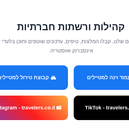
קהילות ורשתות חברתיות
טיילים שלנו, קבלו המלצות, טיפים, עדכונים שוטפים ותוכן ב
אינסברוק ואוסטריה.
️ קבוצת טירול למטיילים
📸 Instagram - travelers.co.il