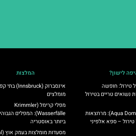
פה לישון?
המלצות
 טירול: חופשה
אינסברוק (Innsbruck) בת
ת נשואים טריים בטירול
מומלצים
מפלי קרימל (Krimmler
אקווה דום (Aqua Dome): מרחצאות
Wasserfälle): המפלים הגבוה
טירול – ספא אלפיני
ביותר באוסטריה
מסעדות מומלצות בעמק אוץ (Ötztal)