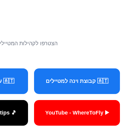
הצטרפו לקהילות המטיילים 
🇦🇹 קבוצת וינה למטיילים
🇦🇹 עמוד וינה למטיילים
🎵 TikTok - travelers.tips
▶️ YouTube - WhereToFly