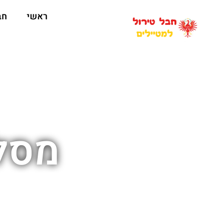
ראשי
חב
מסלו