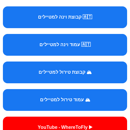
🇦🇹 קבוצת וינה למטיילים
🇦🇹 עמוד וינה למטיילים
🏔️ קבוצת טירול למטיילים
🏔️ עמוד טירול למטיילים
▶️ YouTube - WhereToFly