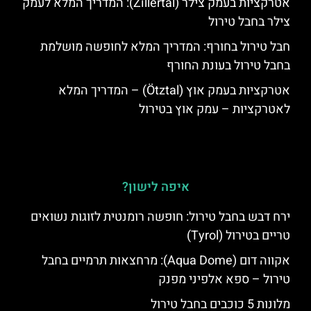
אטרקציות בעמק צילר (Zillertal): המדריך המלא לעמק
צילר בחבל טירול
חבל טירול בחורף: המדריך המלא לחופשה מושלמת
בחבל טירול בעונת החורף
אטרקציות בעמק אוץ (Ötztal) – המדריך המלא
לאטרקציות – עמק אוץ בטירול
איפה לישון?
ירח דבש בחבל טירול: חופשה רומנטית לזוגות נשואים
טריים בטירול (Tyrol)
אקווה דום (Aqua Dome): מרחצאות תרמיים בחבל
טירול – ספא אלפיני מפנק
מלונות 5 כוכבים בחבל טירול