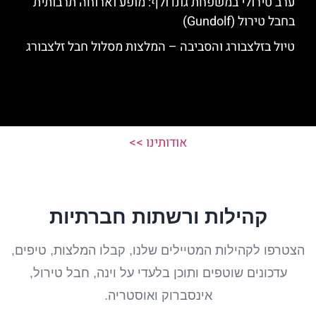
ערב טירולי במשפחת גונדולף: מופע וארוחה תרבותית
בחבל טירול (Gundolf)
טיול בזלצבורג והסביבה – המלצות מסלול חבל זלצבורג
אודותינו >>
קהילות ורשתות חברתיות
הצטרפו לקהילות המטיילים שלנו, קבלו המלצות, טיפים,
עדכונים שוטפים ותוכן בלעדי על וינה, חבל טירול,
אינסברוק ואוסטריה.