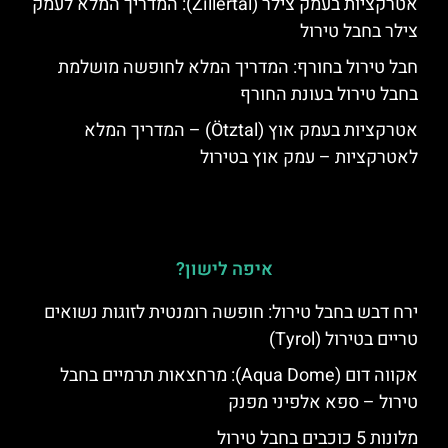
אטרקציות בעמק צילר (Zillertal): המדריך המלא לעמק
צילר בחבל טירול
חבל טירול בחורף: המדריך המלא לחופשה מושלמת
בחבל טירול בעונת החורף
אטרקציות בעמק אוץ (Ötztal) – המדריך המלא
לאטרקציות – עמק אוץ בטירול
איפה לישון?
ירח דבש בחבל טירול: חופשה רומנטית לזוגות נשואים
טריים בטירול (Tyrol)
אקווה דום (Aqua Dome): מרחצאות תרמיים בחבל
טירול – ספא אלפיני מפנק
מלונות 5 כוכבים בחבל טירול