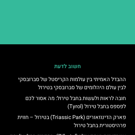
חשוב לדעת
ההבדל האמיתי בין עולמות הקריסטל של סברובסקי
לבין עולם היהלומים של סברובסקי בטירול
חובה לראות ולעשות בחבל טירול: מה אסור לכם
לפספס בחבל טירול (Tyrol)
פארק הדינוזאורים (Triassic Park) בטירול – חווית
פרהיסטורית בחבל טירול