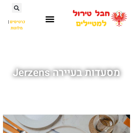
כרטיסים
|
מלונות
חבל טירול
לא רק חבל טירול
מסעדות בעיירה Jerzens