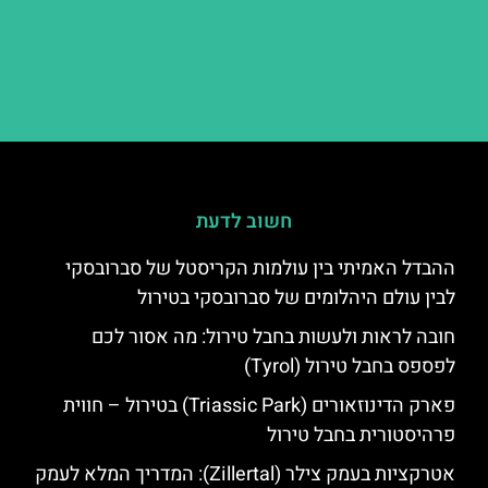
חשוב לדעת
ההבדל האמיתי בין עולמות הקריסטל של סברובסקי
לבין עולם היהלומים של סברובסקי בטירול
חובה לראות ולעשות בחבל טירול: מה אסור לכם
לפספס בחבל טירול (Tyrol)
פארק הדינוזאורים (Triassic Park) בטירול – חווית
פרהיסטורית בחבל טירול
אטרקציות בעמק צילר (Zillertal): המדריך המלא לעמק