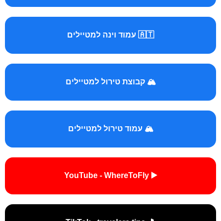
🇦🇹 עמוד וינה למטיילים
🏔️ קבוצת טירול למטיילים
🏔️ עמוד טירול למטיילים
▶️ YouTube - WhereToFly