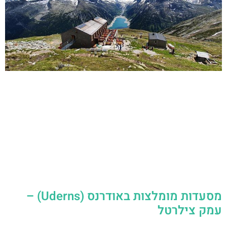
מסעדות מומלצות באודרנס (Uderns) –
עמק צילרטל