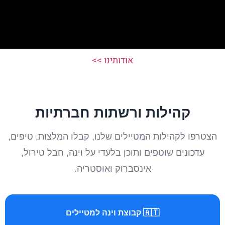
אודותינו >>
קהילות ורשתות חברתיות
הצטרפו לקהילות המטיילים שלנו, קבלו המלצות, טיפים,
עדכונים שוטפים ותוכן בלעדי על וינה, חבל טירול,
אינסברוק ואוסטריה.
🇦🇹 קבוצת וינה למטיילים