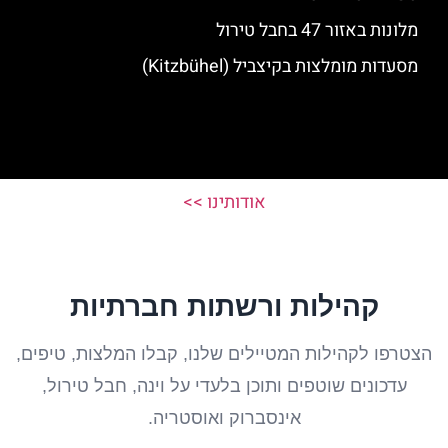
מלונות באזור 47 בחבל טירול
מסעדות מומלצות בקיצביל (Kitzbühel)
אודותינו >>
קהילות ורשתות חברתיות
הצטרפו לקהילות המטיילים שלנו, קבלו המלצות, טיפים,
עדכונים שוטפים ותוכן בלעדי על וינה, חבל טירול,
אינסברוק ואוסטריה.