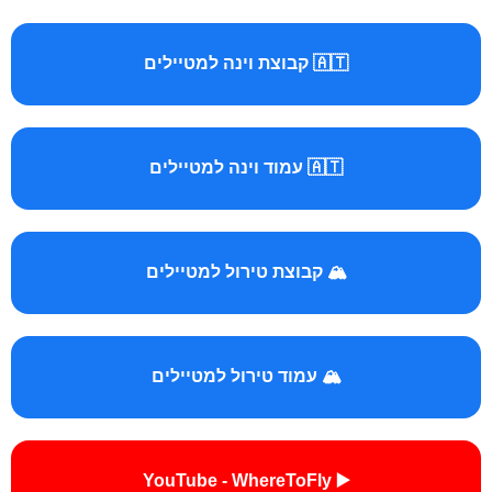
🇦🇹 קבוצת וינה למטיילים
🇦🇹 עמוד וינה למטיילים
🏔️ קבוצת טירול למטיילים
🏔️ עמוד טירול למטיילים
▶️ YouTube - WhereToFly