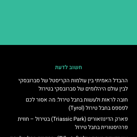
חשוב לדעת
ההבדל האמיתי בין עולמות הקריסטל של סברובסקי
לבין עולם היהלומים של סברובסקי בטירול
חובה לראות ולעשות בחבל טירול: מה אסור לכם
לפספס בחבל טירול (Tyrol)
פארק הדינוזאורים (Triassic Park) בטירול – חווית
פרהיסטורית בחבל טירול