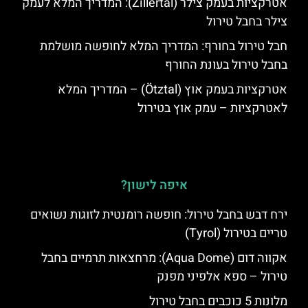
אטרקציות בעמק צילר (Zillertal): המדריך המלא לעמק
צילר בחבל טירול
חבל טירול בחורף: המדריך המלא לחופשה מושלמת
בחבל טירול בעונת החורף
אטרקציות בעמק אוץ (Ötztal) – המדריך המלא
לאטרקציות – עמק אוץ בטירול
איפה לישון?
ירח דבש בחבל טירול: חופשה רומנטית לזוגות נשואים
טריים בטירול (Tyrol)
אקווה דום (Aqua Dome): מרחצאות תרמיים בחבל
טירול – ספא אלפיני מפנק
מלונות 5 כוכבים בחבל טירול