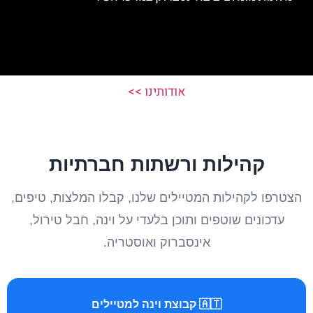
אודותינו >>
קהילות ורשתות חברתיות
הצטרפו לקהילות המטיילים שלנו, קבלו המלצות, טיפים,
עדכונים שוטפים ותוכן בלעדי על וינה, חבל טירול,
אינסברוק ואוסטריה.
🇦🇹 קבוצת וינה למטיילים