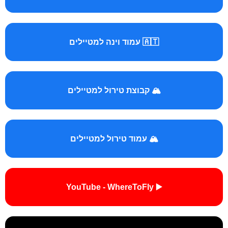
🇦🇹 עמוד וינה למטיילים
🏔️ קבוצת טירול למטיילים
🏔️ עמוד טירול למטיילים
▶️ YouTube - WhereToFly