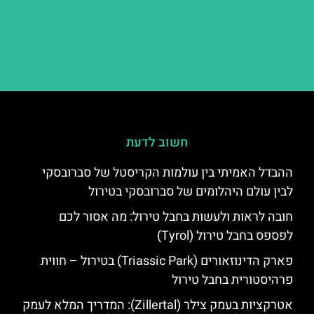
חשוב לדעת
ההבדל האמיתי בין עולמות הקריסטל של סברובסקי
לבין עולם היהלומים של סברובסקי בטירול
חובה לראות ולעשות בחבל טירול: מה אסור לכם
לפספס בחבל טירול (Tyrol)
פארק הדינוזאורים (Triassic Park) בטירול – חווית
פרהיסטורית בחבל טירול
אטרקציות בעמק צילר (Zillertal): המדריך המלא לעמק