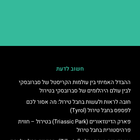
חשוב לדעת
ההבדל האמיתי בין עולמות הקריסטל של סברובסקי
לבין עולם היהלומים של סברובסקי בטירול
חובה לראות ולעשות בחבל טירול: מה אסור לכם
לפספס בחבל טירול (Tyrol)
פארק הדינוזאורים (Triassic Park) בטירול – חווית
פרהיסטורית בחבל טירול