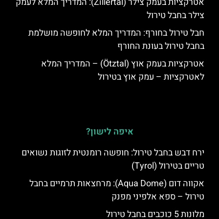
אטרקציות בעמק צילר (Zillertal): המדריך המלא לעמק
צילר בחבל טירול
חבל טירול בחורף: המדריך המלא לחופשה מושלמת
בחבל טירול בעונת החורף
אטרקציות בעמק אוץ (Ötztal) – המדריך המלא
לאטרקציות – עמק אוץ בטירול
איפה לישון?
ירח דבש בחבל טירול: חופשה רומנטית לזוגות נשואים
טריים בטירול (Tyrol)
אקווה דום (Aqua Dome): מרחצאות תרמיים בחבל
טירול – ספא אלפיני מפנק
מלונות 5 כוכבים בחבל טירול