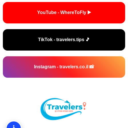
▶️ YouTube - WhereToFly
🎵 TikTok - travelers.tips
📸 Instagram - travelers.co.il