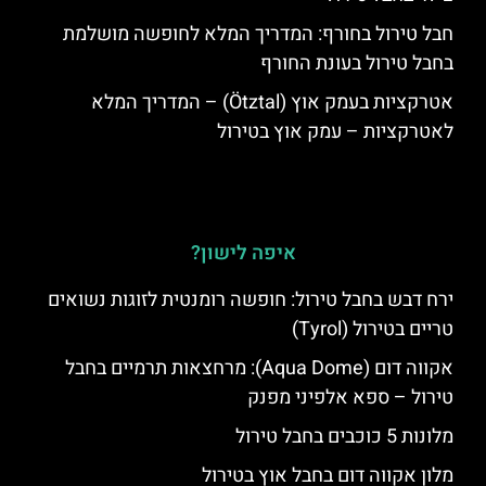
חבל טירול בחורף: המדריך המלא לחופשה מושלמת
בחבל טירול בעונת החורף
אטרקציות בעמק אוץ (Ötztal) – המדריך המלא
לאטרקציות – עמק אוץ בטירול
איפה לישון?
ירח דבש בחבל טירול: חופשה רומנטית לזוגות נשואים
טריים בטירול (Tyrol)
אקווה דום (Aqua Dome): מרחצאות תרמיים בחבל
טירול – ספא אלפיני מפנק
מלונות 5 כוכבים בחבל טירול
מלון אקווה דום בחבל אוץ בטירול