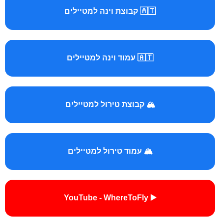
🇦🇹 קבוצת וינה למטיילים
🇦🇹 עמוד וינה למטיילים
🏔️ קבוצת טירול למטיילים
🏔️ עמוד טירול למטיילים
▶️ YouTube - WhereToFly