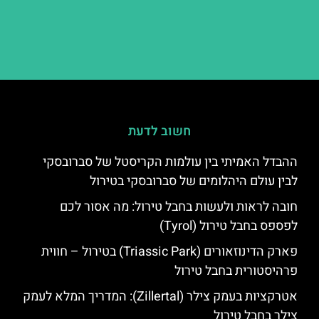
חשוב לדעת
ההבדל האמיתי בין עולמות הקריסטל של סברובסקי
לבין עולם היהלומים של סברובסקי בטירול
חובה לראות ולעשות בחבל טירול: מה אסור לכם
לפספס בחבל טירול (Tyrol)
פארק הדינוזאורים (Triassic Park) בטירול – חווית
פרהיסטורית בחבל טירול
אטרקציות בעמק צילר (Zillertal): המדריך המלא לעמק
צילר בחבל טירול