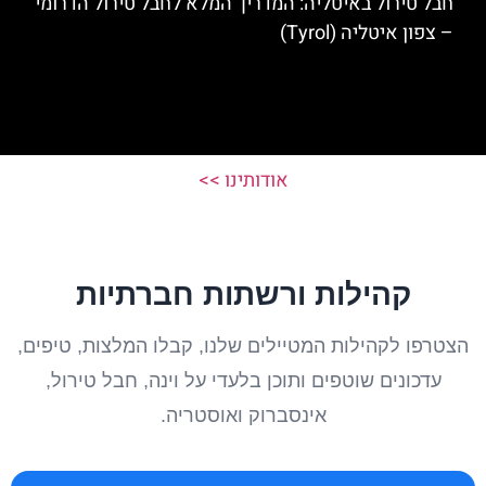
חבל טירול באיטליה: המדריך המלא לחבל טירול הדרומי
– צפון איטליה (Tyrol)
אודותינו >>
קהילות ורשתות חברתיות
הצטרפו לקהילות המטיילים שלנו, קבלו המלצות, טיפים,
עדכונים שוטפים ותוכן בלעדי על וינה, חבל טירול,
אינסברוק ואוסטריה.