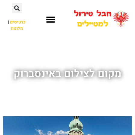
כרטיסים
|
מלונות
חבל טירול
לא רק חבל טירול
מקום לצילום באינסברוק