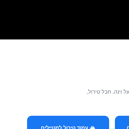
הצטרפו לקהילות המ
🏔️ עמוד טירול למטיילים
