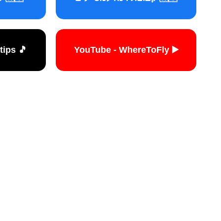
🎵 TikTok - travelers.tips
▶️ YouTube - WhereToFly
האתר הי