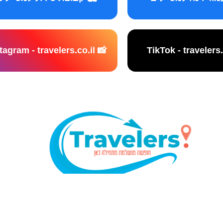
📸 Instagram - travelers.co.il
נו אתר המלצות מטיילים © כל הזכויות שמורות לסוכנות TRAVELERS.CO.IL