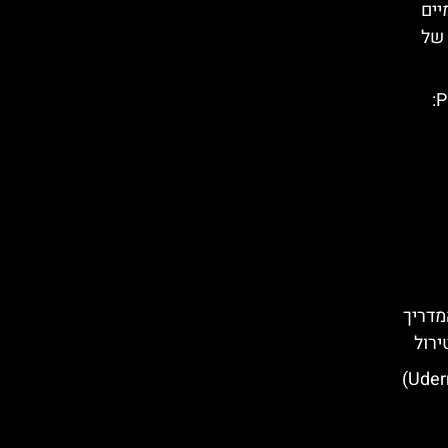
יים
 של
כביש ההרים של עמק Pustertal:
מדריך
ירול
מסעדות מומלצות באודרנס (Uderns)