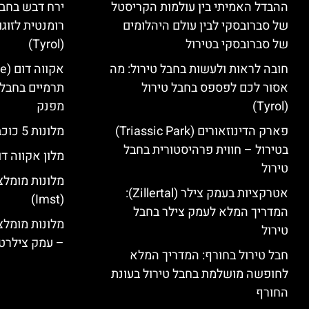
ההבדל האמיתי בין עולמות הקריסטל
ירח דבש בחבל
של סברובסקי לבין עולם היהלומים
רומנטית לזוגו
של סברובסקי בטירול
(Tyrol)
חובה לראות ולעשות בחבל טירול: מה
אסור לכם לפספס בחבל טירול
תרמיים בחבל 
(Tyrol)
מפנק
פארק הדינוזאורים (Triassic Park)
מלונות 5 כוכבים בחבל טירול
בטירול – חווית פרהיסטורית בחבל
מלון אקווה דו
טירול
מלונות מומלצ
אטרקציות בעמק צילר (Zillertal):
(Imst)
המדריך המלא לעמק צילר בחבל
טירול
– עמק צילרט
חבל טירול בחורף: המדריך המלא
לחופשה מושלמת בחבל טירול בעונת
החורף