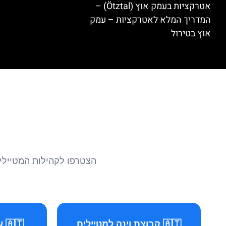
אטרקציות בעמק אוץ (Ötztal) –
המדריך המלא לאטרקציות – עמק
אוץ בטירול
הצטרפו לקהילות המטיילים 
🇦🇹 קבוצת וינה למטיילים
🇦🇹 עמוד וינה למטיילים