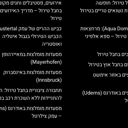
 טירול: חופשה
אירועים, פסטיבלים וחגים מקומ
ת נשואים טריים בטירול
בחבל טירול – מדריך האירועים
טירול
אקווה דום (Aqua Dome): מרחצאות
טירול – ספא אלפיני
הכביש הטירולי בגבול איטליה
ואוסטריה
מסעדות מומלצות במאיירהופן
(Mayerhofen)
ם בחבל אוץ בטירול
מסעדות מומלצות באינסברוק
ים באזור אימשט
(Innsbruck)
תחבורה ציבורית בחבל טירול: ה
מלונות מומלצים באודרנס (Uderns)
להתניידות ללא השכרת רכב בט
ל
– עמק צילרטל