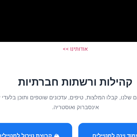
אודותינו >>
קהילות ורשתות חברתיות
טיילים שלנו, קבלו המלצות, טיפים, עדכונים שוטפים ותוכן ב
אינסברוק ואוסטריה.
️ קבוצת טירול למטיילים