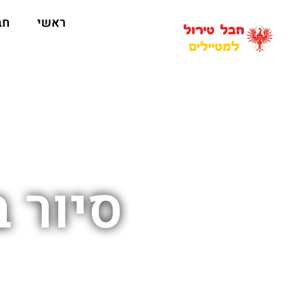
ראשי
חב
סיור 