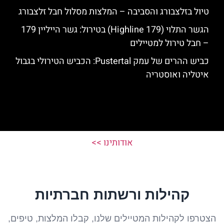
טיול בזלצבורג והסביבה – המלצות מסלול חבל זלצבורג
הגשר התלוי (Highline 179) בטירול: גשר הייליין 179
– חבל טירול למטיילים
כביש ההרים של עמק Pustertal: הכביש הטירולי בגבול
איטליה ואוסטריה
אודותינו >>
קהילות ורשתות חברתיות
הצטרפו לקהילות המטיילים שלנו, קבלו המלצות, טיפים,