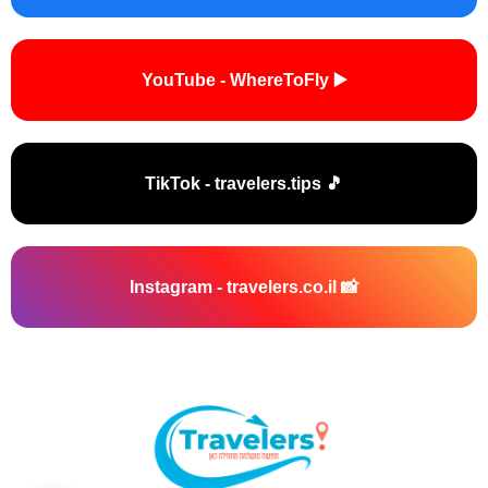
▶️ YouTube - WhereToFly
🎵 TikTok - travelers.tips
📸 Instagram - travelers.co.il