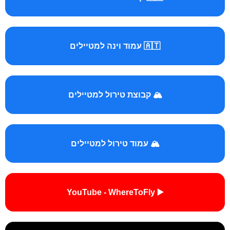
🇦🇹 עמוד וינה למטיילים
🏔️ קבוצת טירול למטיילים
🏔️ עמוד טירול למטיילים
▶️ YouTube - WhereToFly