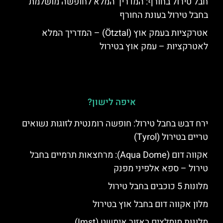
חבל טירול בחורף: המדריך המלא לחופשה מושלמת
בחבל טירול בעונת החורף
אטרקציות בעמק אוץ (Ötztal) – המדריך המלא
לאטרקציות – עמק אוץ בטירול
איפה לישון?
ירח דבש בחבל טירול: חופשה רומנטית לזוגות נשואים
טריים בטירול (Tyrol)
אקווה דום (Aqua Dome): מרחצאות תרמיים בחבל
טירול – ספא אלפיני מפנק
מלונות 5 כוכבים בחבל טירול
מלון אקווה דום בחבל אוץ בטירול
מלונות מומלצים באזור אימשט (Imst)